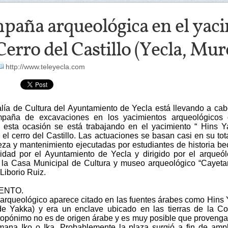
paña arqueológica en el yac
Cerro del Castillo (Yecla, Mur
http://www.teleyecla.com
lía de Cultura del Ayuntamiento de Yecla está llevando a ca
paña de excavaciones en los yacimientos arqueológicos 
 esta ocasión se está trabajando en el yacimiento “ Hins Y
el cerro del Castillo. Las actuaciones se basan casi en su tot
ieza y mantenimiento ejecutadas por estudiantes de historia b
lidad por el Ayuntamiento de Yecla y dirigido por el arqueó
e la Casa Municipal de Cultura y museo arqueológico “Cayet
Liborio Ruiz.
IENTO.
 arqueológico aparece citado en las fuentes árabes como Hins
 de Yakka) y era un enclave ubicado en las tierras de la C
 topónimo no es de origen árabe y es muy posible que provenga
omana Iko o Ika. Probablemente la plaza surgió a fin de ampl