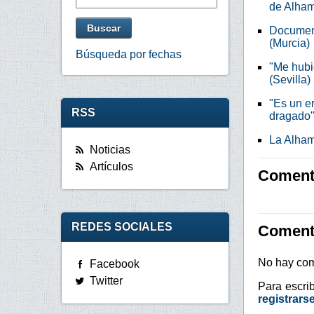
de Alham
Document
(Murcia)
Búsqueda por fechas
"Me hubi
(Sevilla)
"Es un e
RSS
dragado"
La Alham
Noticias
Artículos
Comenta
REDES SOCIALES
Coment
No hay com
Facebook
Twitter
Para escri
registrars