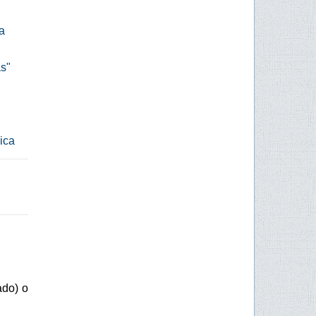
a
as"
ica
ado) o