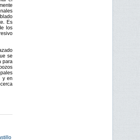
mente
inales
oblado
te. Es
de los
resivo
azado
que se
a para
 pozos
ipales
, y en
 cerca
tillo