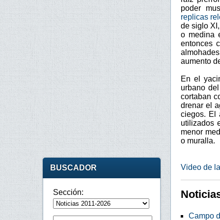
poder mus
replicas re
de siglo XI
o medina e
entonces c
almohades 
aumento de
En el yaci
urbano del
cortaban c
drenar el 
ciegos. El
utilizados 
menor medid
o muralla.
Video de l
BUSCADOR
Noticia
Sección:
Campo de