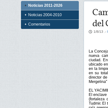
Noticias 2011-2026
Cam
Noticias 2004-2010
del 
Comentarios
1/8/13
.-
La Conceja
nueva cam
ciudad. En
ubicado en 
en la limp
en su tota
director d
Mergelina” 
EL YACIM
El enclave
(fortaleza
Tudmir. El
raíz prerr