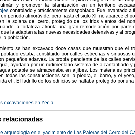
ulmán y promover la islamización en un territorio escasa
lojes
controlado y prácticamente despoblado. Fue levantado a f
, en período almorávide, pero hasta el siglo XII no aparece el p
n la solana del cerro, protegido de los fríos vientos del nor
uando la fortaleza afronta una gran remodelación por parte 
que la adaptan a las nuevas necesidades defensivas y al prog
 la población.
miento se han excavado doce casas que muestran que el tr
 poblado estaba constituido por calles estrechas y sinuosas 
on pequeños adarves. La propia pendiente de las calles serví
agua, ayudada por un rudimentario sistema de alcantarillado y
 agua potable se almacenaba en aljibes. Los materiales princ
en todas las construcciones son la piedra, el barro, y el yeso
a el . El ladrillo de los edificios se hallaba protegido por una
as excavaciones en Yecla
s relacionadas
 arqueología en el yacimiento de Las Paleras del Cerro del Cas