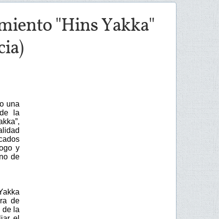
imiento "Hins Yakka"
cia)
bo una
de la
akka”,
alidad
ecados
logo y
ano de
 Yakka
ora de
 de la
iar el