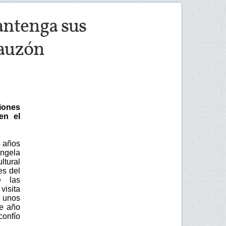
antenga sus
Gauzón
ciones
en el
s años
Ángela
ltural
es del
e las
visita
e unos
te año
confío