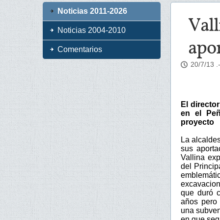
Noticias 2011-2026
Vall
Noticias 2004-2010
apor
Comentarios
20/7/13
.
El directo
en el Peñ
proyecto
La alcalde
sus aporta
Vallina ex
del Princi
emblemáti
excavacion
que duró c
años pero 
una subvenc
en que segu