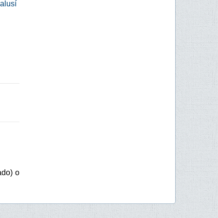
alusí
ado) o