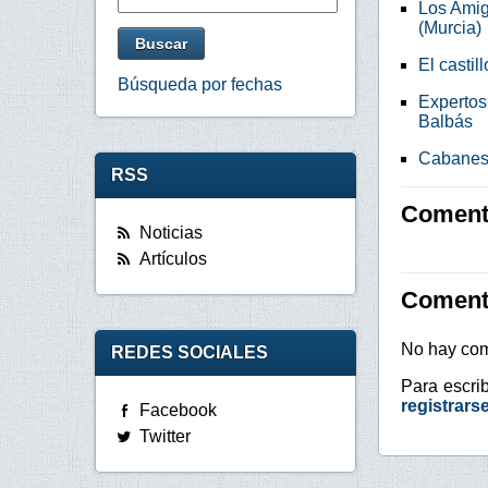
Los Amig
(Murcia)
El castil
Búsqueda por fechas
Expertos
Balbás
Cabanes p
RSS
Comenta
Noticias
Artículos
Coment
No hay com
REDES SOCIALES
Para escri
registrars
Facebook
Twitter