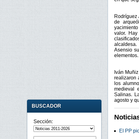
Rodríguez A
de arqueól
yacimiento
valor. Hay
clasificad
alcaldesa.
Asensio su
elementos.
Iván Muñiz 
realizaron
los alumno
medieval e
Salinas. L
agosto y qu
BUSCADOR
Noticia
Sección:
El PP pi