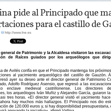
ina pide al Principado que m
taciones para el castillo de 
-
http://www.lne.es
r general de Patrimonio y la Alcaldesa visitaron las excava
ón de Raíces guiados por los arqueólogos que dirig
sa de Avilés confía en que el Principado mantenga los próximo
ciones al yacimiento arqueológico del castillo de Gauzón. 
presó ayer su deseo ante el director general de Patrimonio Cu
pado, Adolfo Rodríguez Asensio, que regresó a las excavacion
co enclave medieval castrillonense. Los directores d
es, los arqueólogos Iván Muñiz y Alejandro García, guiaron la 
asi tres horas. «El director general visitó el yacimiento hac
ahora hay muchos más hallazgos. El Principado nos dio es
ión de 120.000 euros y, si hay disponibilidad presupuestaria, 
irá apoyando la iniciativa», afirmó Vallina.