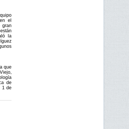
equipo
en el
e gran
 están
aló la
ríguez
lgunos
ta que
Viejo,
ología
ca de
l 1 de