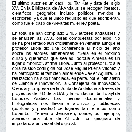
El último autor es un cadí, Ibu Tar Kat y data del siglo
XV. En la Biblioteca de Al-Andalus se recogen literatos,
científicos, geógrafos incluso políticos metidos a
escritores, ya que el único requisito es que escribieran,
como fue el caso de Al-Mutasim, el rey poeta.
En total se han compilado 2.465 autores andalusíes y
se analizan las 7.990 obras compuestas por ellos. No
se ha presentado aún oficialmente en Almería aunque el
profesor Lirola dio una conferencia al inicio del año
sobre los autores almerienses. “Será en el próximo
curso y queremos que sea así porque Almería es un
lugar simbólico”, afirma Lirola. Junto al profesor Lirola la
obra ha sido codirigida por José Miguel Puerta Vílchez y
ha participado el también almeriense Javier Aguirre. Su
realización ha sido financiada, en parte, por el Ministerio
de Ciencia e Innovación, la Consejería de Innovación,
Ciencia y Empresa de la Junta de Andalucía a través de
proyectos de I+D de la UAL y la Fundación Ibn Tufayl de
Estudios Árabes. Las fuentes documentales y
bibliográficas nos llevan a archivos y bibliotecas
(públicas y privadas) de lugares tan remotos como
Estambul, Yemen o Jerusalén, donde, por ejemplo,
apareció una obra de Al Udri, un geógrafo de
importancia universal del siglo XI.