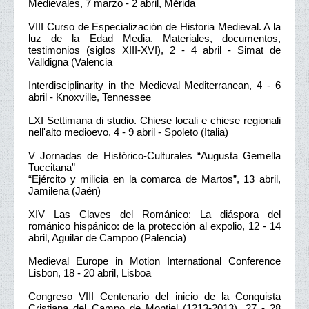
Medievales, 7 marzo - 2 abril, Mérida
VIII Curso de Especialización de Historia Medieval. A la
luz de la Edad Media. Materiales, documentos,
testimonios (siglos XIII-XVI), 2 - 4 abril - Simat de
Valldigna (Valencia
Interdisciplinarity in the Medieval Mediterranean, 4 - 6
abril - Knoxville, Tennessee
LXI Settimana di studio. Chiese locali e chiese regionali
nell'alto medioevo, 4 - 9 abril - Spoleto (Italia)
V Jornadas de Histórico-Culturales “Augusta Gemella
Tuccitana”
“Ejército y milicia en la comarca de Martos”, 13 abril,
Jamilena (Jaén)
XIV Las Claves del Románico: La diáspora del
románico hispánico: de la protección al expolio, 12 - 14
abril, Aguilar de Campoo (Palencia)
Medieval Europe in Motion International Conference
Lisbon, 18 - 20 abril, Lisboa
Congreso VIII Centenario del inicio de la Conquista
Cristiana del Campo de Montiel (1213-2013), 27 - 28