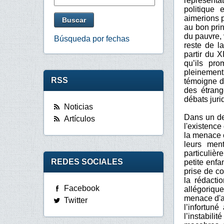
représentat
politique 
aimerions p
au bon prin
du pauvre,
Búsqueda por fechas
reste de l
partir du X
qu’ils pro
pleinement
RSS
témoigne de
des étran
débats juri
Noticias
Dans un de
Artículos
l'existence
la menace 
leurs ment
particulièr
REDES SOCIALES
petite enf
prise de co
la rédacti
Facebook
allégoriqu
menace d'au
Twitter
l’infortun
l’instabili