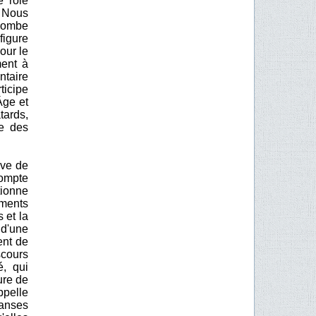
e rôle
. Nous
ncombe
figure
our le
ment à
ntaire
icipe
Âge et
tards,
e des
ive de
compte
tionne
oments
 et la
 d'une
ent de
scours
é, qui
ure de
ppelle
danses