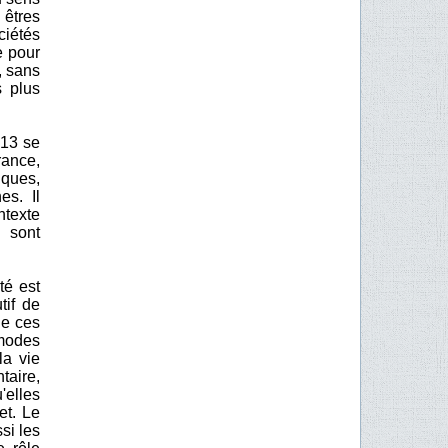
 êtres
ciétés
e pour
, sans
s plus
013 se
rance,
ques,
es. Il
ntexte
i sont
té est
tif de
de ces
modes
la vie
taire,
'elles
et. Le
si les