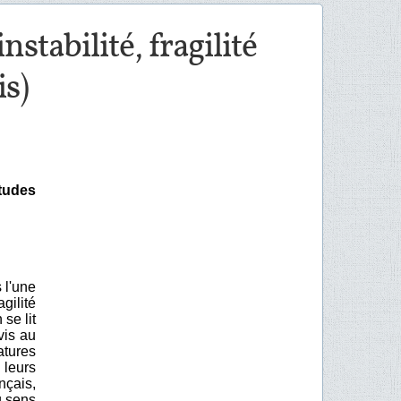
nstabilité, fragilité
s)
tudes
 l'une
gilité
se lit
vis au
tures
 leurs
nçais,
u sens