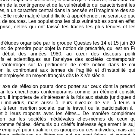
n de la contingence et de la vulnérabilité qui caractérisent les
es, a un caractère central dans la pensée et l'imaginaire des so
 Elle reste malgré tout difficile à appréhender, ne serait-ce qu
 de sources. Les populations les plus vulnérables sont en effet
prise, celles qui ont laissé les traces les plus ténues et le
 d'études organisée par le groupe Questes les 14 et 15 juin 2
nc de prendre pour objet la notion de précarité, qui est en F
 début des années 1980, au cœur des discours politi
tifs et scientifiques sur l'analyse des sociétés contemporain
 s'interroger sur la pertinence de cette notion dans le co
n la confrontant aux termes de fragilité et d'instabilité qu
 employés en moyen français dès le XIVe siècle.
 axe de réflexion pourra donc porter sur ceux dont la précari
 par les chercheurs contemporains comme un élément constitu
ion. Il importera de s'intéresser à la fois aux statuts juridiques 
u individus, mais aussi à leurs niveaux de vie, à leurs 
, à leur insertion sociale, par le travail ou la participation à 
et à leurs rapports avec les élites... De manière complémen
cation par les sociétés médiévales elles-mêmes de ceux qu
comme faibles, démunis ou chétifs intéresse également le suj
 employé pour qualifier ces groupes ou ces individus, mais aus