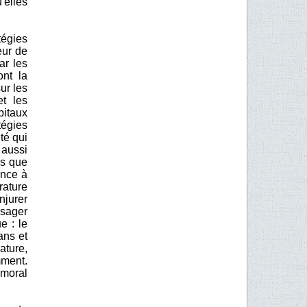
'elles
tégies
eur de
ar les
ont la
ur les
et les
pitaux
tégies
té qui
 aussi
es que
ance à
rature
njurer
isager
e : le
ans et
ature,
mment.
 moral