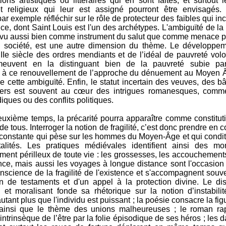
ions artistiques ou littéraires qui en sont faites, et surtout l
et religieux qui leur est assigné pourront être envisagés
ar exemple réfléchir sur le rôle de protecteur des faibles qui i
ce, dont Saint Louis est l'un des archétypes. L'ambiguïté de la 
 vu aussi bien comme instrument du salut que comme menace p
a société, est une autre dimension du thème. Le développe
IIIe siècle des ordres mendiants et de l’idéal de pauvreté volo
meuvent en la distinguant bien de la pauvreté subie part
 à ce renouvellement de l’approche du dénuement au Moyen 
 cette ambiguïté. Enfin, le statut incertain des veuves, des bâ
gers est souvent au cœur des intrigues romanesques, comm
diques ou des conflits politiques.
uxième temps, la précarité pourra apparaître comme constitut
 de tous. Interroger la notion de fragilité, c’est donc prendre en 
constante qui pèse sur les hommes du Moyen-Âge et qui condi
alités. Les pratiques médiévales identifient ainsi des m
ement périlleux de toute vie : les grossesses, les accouchements
ance, mais aussi les voyages à longue distance sont l'occasion
nscience de la fragilité de l'existence et s'accompagnent souv
on de testaments et d'un appel à la protection divine. Le di
e et moralisant fonde sa rhétorique sur la notion d’instabilit
tant plus que l'individu est puissant ; la poésie consacre la fig
é ainsi que le thème des unions malheureuses ; le roman ra
té intrinsèque de l’être par la folie épisodique de ses héros ; les 