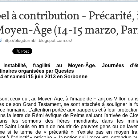
l à contribution - Précarité, i
Moyen-Âge (14-15 marzo, Pari
http://blogdurmblf.blogspot.com.es/
, instabilité, fragilité au Moyen-Âge. Journées d’é
plinaires organisées par Questes
4 et samedi 15 juin 2013 en Sorbonne
ont ceux qui, au Moyen Âge, à l'image de François Villon dans
es de son Grand Testament, se sont attachés à souligner la fra
nce humaine. L'attention portée aux pauperes et à leur protection 
ans la lettre de Rémi évêque de Reims saluant l'arrivée de Clo
dans les sermons des frères mendiants, dans les minia
nt Saint Louis en train de nourrir de pauvres gens ou de laver
e si le terme de « précarité » n'existe pas en moyen fra
nt à l'adjectif « précaire », la notion qu'il recouvre, entendue a