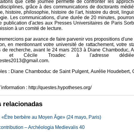
itons que cette journée permette de confronter les approc
s disciplines, grâce à des communications de doctorants médié
re, histoire, philosophie, histoire de l'art, histoire du droit, lingu
ogie. Les communications, d'une durée de 20 minutes, pourront
ne publication d'actes aux Presses Universitaires de Paris Sor
ssion à un comité de lecture.
remercions par avance de faire parvenir vos propositions d'une
on, en mentionnant votre université de rattachement, votre sta
 de recherche, avant le 24 mars 2013 à Diane Chamboduc, A
ert et Cécile Troadec à l'adresse dédi
uestes2013@gmail.com.
es : Diane Chamboduc de Saint Pulgent, Aurélie Houdebert, 
'information : http://questes.hypotheses.org/
s relacionadas
 «Être berbère au Moyen Âge» (24 mayo, Paris)
contribution – Archéologia Medievalis 40