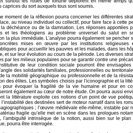
t surtout les roues de fortune déplorent en même temps qu
les caprices du sort auxquels tous sont soumis.
e moment de la réflexion pourra concerner les différentes stra
ace, au niveau individuel ou collectif, pour faire face à cette p
e la déchéance ou de la damnation. Les réponses apportées p
rs et les théologiens au problème universel du salut en s
ion la plus immédiate. L'analyse pourra également se pencher s
ncrètes mises en œuvre par les institutions religieuses 
ubliques pour accueillir les pauvres et les malades, dans les hô
, et sur leur évolution au cours de la période. Les diverses stra
 par les milieux populaires pour se garantir contre une précari
stitutive de leur condition sociale pourront être envisagées
'angle des solidarités familiales, professionnelles ou territorial
de la mobilité géographique ou professionnelle et de la résist
on des élites. Les symboles choisis par l'iconographie et la litté
 pour évoquer la fragilité de la vie humaine et pour en co
 seront également au cœur de notre étude. On pourra aussi env
nt la littérature exploite ces notions d’un point de vue poétiqu
 l’instabilité des destinées sert de moteur narratif dans les rom
 hagiographiques ; l’œuvre médiévale elle-même, instable par n
matériau fragile qu’elle met en scène dans les prologues nota
, l'ambiguïté intrinsèque de la notion, aussi bien sur le plan
ue, pourra être interrogée.