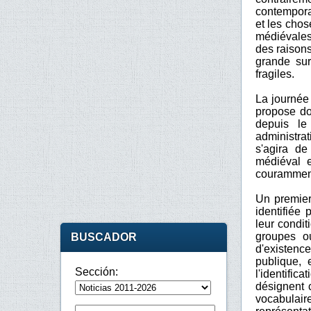
contemporai
et les chos
médiévales.
des raisons
grande sur
fragiles.
La journée
propose do
depuis le
administra
s'agira de
médiéval e
couramment
Un premier
identifiée
leur condit
groupes o
BUSCADOR
d'existence
publique, 
Sección:
l'identifi
désignent 
vocabulaire