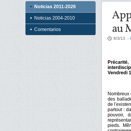
Noticias 2011-2026
Appe
Noticias 2004-2010
au 
Comentarios
8/3/13
.-
Précarité
interdisci
Vendredi 1
Nombreux s
des ballad
de l'existe
partout : d
pouvoir, 
représenta
pieds. Mêm
contraireme