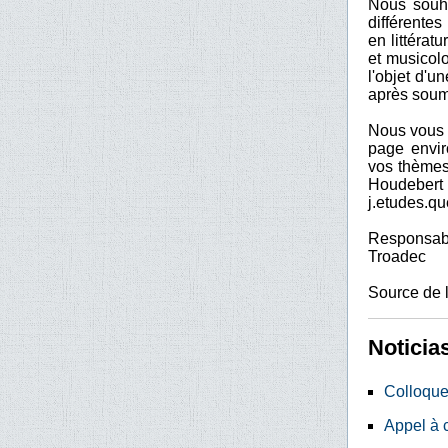
Nous souha
différente
en littératu
et musicol
l'objet d'u
après soumi
Nous vous 
page envir
vos thèmes
Houdeb
j.etudes.q
Responsabl
Troadec
Source de l
Noticia
Colloque
Appel à 