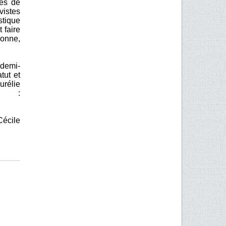
hes de
vistes
istique
 faire
bonne,
 demi-
tut et
urélie
ée :
Cécile