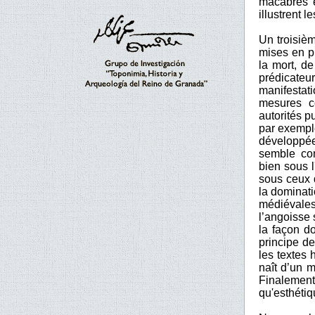
macabres e
illustrent 
Un troisièm
mises en pl
la mort, d
prédicateu
manifestat
mesures co
autorités p
par exemple
développées
semble con
bien sous l
sous ceux 
la dominati
médiévales
l’angoisse
la façon do
principe de
les textes
naît d’un 
Finalement
qu'esthétiq