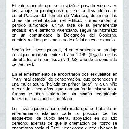
El enterramiento que se localizó el pasado viernes en
los trabajos arqueológicos que se están llevando a cabo
en el Palacio del Temple de Valencia, dentro de las
obras de rehabilitación del edificio, corresponden al
periodo almohade, última fase de la permanencia
andalusí en el territorio valenciano, según ha informado
en un comunicado la Delegación del Gobierno,
administración que tiene la sede oficial en este espacio.
Según los investigadores, el enterramiento se produjo
en algún momento entre el año 1.145 (llegada de los
almohades a la península) y 1.238, año de la conquista
de Jaume I.
En el enterramiento se encontraron dos esqueletos en
"muy mal estado" de conservación, que pertenecen a
una mujer adulta (hallada en primer lugar), y a un niño
menor de cinco años, que compartían la misma fosa.
Ambos estaban enterrados sin ningún receptáculo
funerario, tipo ataúd o sarcófago.
Los investigadores han confirmado que se trata de un
enterramiento islámico dada la posición de los
esqueletos, de cúbito lateral, apoyados en su lado
derecho, además de que la orientación del rostro se
encontraba hacia el Este, lugar donde queda ubicada la