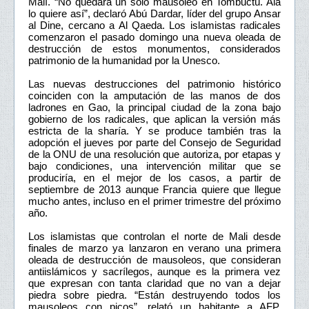
Malí. “No quedará un solo mausoleo en Tombuctú. Alá
lo quiere así”, declaró Abú Dardar, líder del grupo Ansar
al Dine, cercano a Al Qaeda. Los islamistas radicales
comenzaron el pasado domingo una nueva oleada de
destrucción de estos monumentos, considerados
patrimonio de la humanidad por la Unesco.
Las nuevas destrucciones del patrimonio histórico
coinciden con la amputación de las manos de dos
ladrones en Gao, la principal ciudad de la zona bajo
gobierno de los radicales, que aplican la versión más
estricta de la sharía. Y se produce también tras la
adopción el jueves por parte del Consejo de Seguridad
de la ONU de una resolución que autoriza, por etapas y
bajo condiciones, una intervención militar que se
produciría, en el mejor de los casos, a partir de
septiembre de 2013 aunque Francia quiere que llegue
mucho antes, incluso en el primer trimestre del próximo
año.
Los islamistas que controlan el norte de Mali desde
finales de marzo ya lanzaron en verano una primera
oleada de destrucción de mausoleos, que consideran
antiislámicos y sacrílegos, aunque es la primera vez
que expresan con tanta claridad que no van a dejar
piedra sobre piedra. “Están destruyendo todos los
mausoleos con picos”, relató un habitante a AFP.