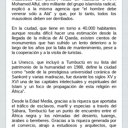
Mohamed Alful, otro militante del grupo islamista radical,
explicó a la misma agencia que “el hombre debe
venerar sólo a Alá” y que, por lo tanto, todos los
mausoleos deben ser derribados.
En la ciudad, que tiene en torno a 40.000 habitantes
aunque resulta difícil hacer una estimación desde la
llegada de la milicia de Al Qaeda, existen cientos de
monumentos que han sufrido un lento deterioro a lo
largo de los años por la falta de mantenimiento, pese a
la cooperación y a la visita de turistas.
La Unesco, que incluyó a Tumbuctú en su lista del
patrimonio de la humanidad en 1988, define la ciudad
como “sede de la prestigiosa universidad coránica de
Sankoré y varias madrazas, fue durante los siglos XV y
XVI una de las capitales intelectuales y espirituales del
Islam y un foco de propagación de esta religión en
África”.
Desde la Edad Media, gracias a la riqueza que aportaba
el tráfico de esclavos, marfil y especias a través del
Sáhara, Tombuctú fue un punto de encuentro entre el
África negra y los nómadas del desierto, tuaregs,
árabes o bereberes. Gracias a la riqueza generada por
el comercio, atrajo a estudiosos y arquitectos, que