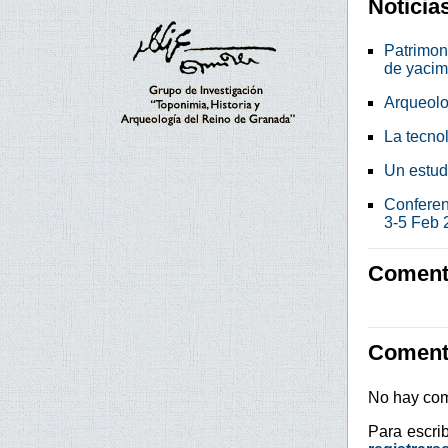
Noticia
Patrimon
de yacim
Arqueolo
La tecno
Un estud
Conferen
3-5 Feb 
Comenta
Coment
No hay com
Para escri