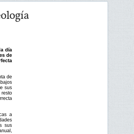
eología
a día
es de
fecta
nta de
abajos
te sus
 resto
rrecta
icas a
udades
s sus
anual,