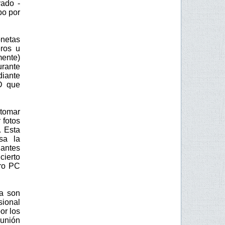
vado -
bo por
onetas
eros u
ente)
rante
iante
D que
 tomar
 fotos
. Esta
sa la
antes
ierto
tro PC
ca son
sional
or los
 unión