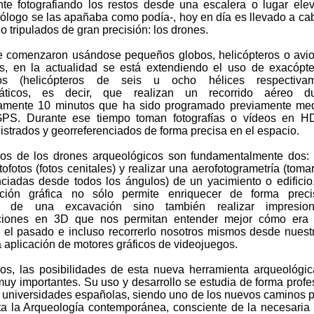
te fotografiando los restos desde una escalera o lugar ele
ólogo se las apañaba como podía-, hoy en día es llevado a ca
o tripulados de gran precisión: los drones.
 comenzaron usándose pequeños globos, helicópteros o avi
dos, en la actualidad se está extendiendo el uso de exacópt
ros (helicópteros de seis u ocho hélices respectivam
áticos, es decir, que realizan un recorrido aéreo du
amente 10 minutos que ha sido programado previamente med
GPS. Durante ese tiempo toman fotografías o vídeos en H
strados y georreferenciados de forma precisa en el espacio.
vos de los drones arqueológicos son fundamentalmente dos:
tofotos (fotos cenitales) y realizar una aerofotogrametría (tomar
nciadas desde todos los ángulos) de un yacimiento o edificio
ción gráfica no sólo permite enriquecer de forma preci
ía de una excavación sino también realizar impresion
cciones en 3D que nos permitan entender mejor cómo era c
 el pasado e incluso recorrerlo nosotros mismos desde nues
a aplicación de motores gráficos de videojuegos.
, las posibilidades de esta nueva herramienta arqueológi
uy importantes. Su uso y desarrollo se estudia de forma profe
 universidades españolas, siendo uno de los nuevos caminos p
a la Arqueología contemporánea, consciente de la necesaria