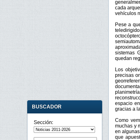
generalmen
cada arque
vehículos n
Pese a que
teledirigi
octocópte
semiautom
aproximad
sistemas 
quedan regi
Los objeti
precisas or
georrefere
documenta
planimetr
reconstru
espacio en
BUSCADOR
gracias a l
Como vemos
Sección:
muchas y m
en algunas
que apuest