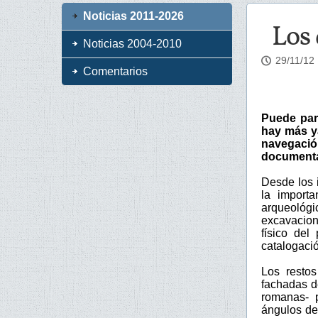
Noticias 2011-2026
Los 
Noticias 2004-2010
29/11/12
Comentarios
Puede par
hay más y
navegaci
documentac
Desde los i
la importa
arqueológi
excavacion
físico del
catalogació
Los restos
fachadas d
romanas- 
ángulos des