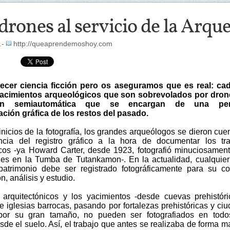
drones al servicio de la Arqu
.-
http://queaprendemoshoy.com
ecer ciencia ficción pero os aseguramos que es real: cad
acimientos arqueológicos que son sobrevolados por dron
ón semiautomática que se encargan de una per
ión gráfica de los restos del pasado.
nicios de la fotografía, los grandes arqueólogos se dieron cue
ncia del registro gráfico a la hora de documentar los tr
cos -ya Howard Carter, desde 1923, fotografió minuciosamen
es en la Tumba de Tutankamon-. En la actualidad, cualquier
 patrimonio debe ser registrado fotográficamente para su co
n, análisis y estudio.
 arquitectónicos y los yacimientos -desde cuevas prehistór
e iglesias barrocas, pasando por fortalezas prehistóricas y ci
por su gran tamaño, no pueden ser fotografiados en todo
de el suelo. Así, el trabajo que antes se realizaba de forma m