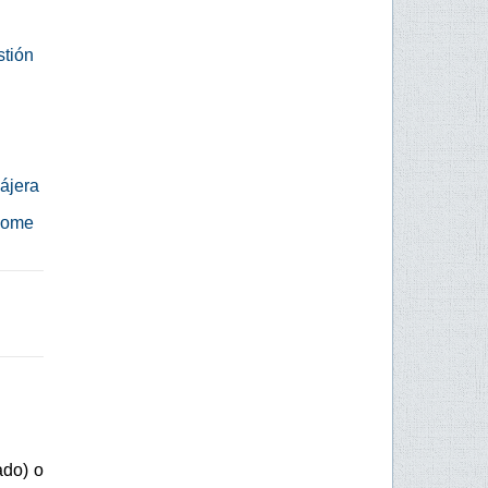
stión
ájera
 Rome
ado) o