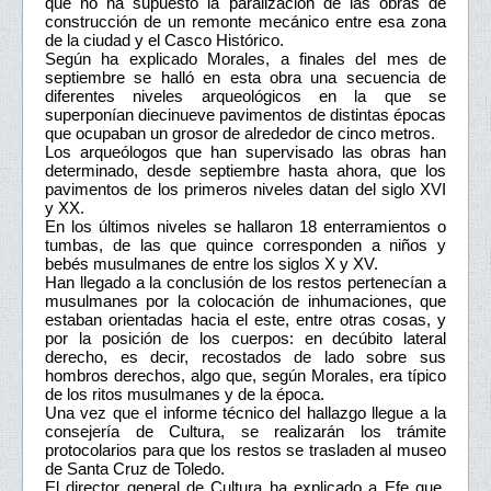
que no ha supuesto la paralización de las obras de
construcción de un remonte mecánico entre esa zona
de la ciudad y el Casco Histórico.
Según ha explicado Morales, a finales del mes de
septiembre se halló en esta obra una secuencia de
diferentes niveles arqueológicos en la que se
superponían diecinueve pavimentos de distintas épocas
que ocupaban un grosor de alrededor de cinco metros.
Los arqueólogos que han supervisado las obras han
determinado, desde septiembre hasta ahora, que los
pavimentos de los primeros niveles datan del siglo XVI
y XX.
En los últimos niveles se hallaron 18 enterramientos o
tumbas, de las que quince corresponden a niños y
bebés musulmanes de entre los siglos X y XV.
Han llegado a la conclusión de los restos pertenecían a
musulmanes por la colocación de inhumaciones, que
estaban orientadas hacia el este, entre otras cosas, y
por la posición de los cuerpos: en decúbito lateral
derecho, es decir, recostados de lado sobre sus
hombros derechos, algo que, según Morales, era típico
de los ritos musulmanes y de la época.
Una vez que el informe técnico del hallazgo llegue a la
consejería de Cultura, se realizarán los trámite
protocolarios para que los restos se trasladen al museo
de Santa Cruz de Toledo.
El director general de Cultura ha explicado a Efe que,