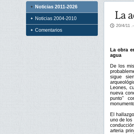
Noticias 2011-2026
La a
Noticias 2004-2010
20/4/11
.
Comentarios
La obra e
agua
De los mis
probableme
sigue sie
arqueológi
Leones, cu
nueva con
punto" co
monumento
El hallazg
uno de los
conducción
arteria pr