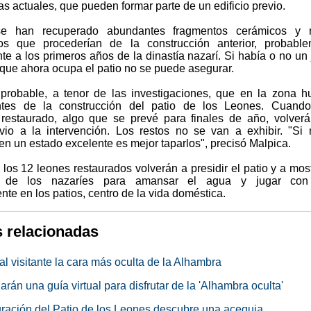
s actuales, que pueden formar parte de un edificio previo.
e han recuperado abundantes fragmentos cerámicos y r
vos que procederían de la construcción anterior, probabl
te a los primeros años de la dinastía nazarí. Si había o no un 
 que ahora ocupa el patio no se puede asegurar.
probable, a tenor de las investigaciones, que en la zona h
antes de la construcción del patio de los Leones. Cuando
 restaurado, algo que se prevé para finales de año, volver
vio a la intervención. Los restos no se van a exhibir. "Si
n un estado excelente es mejor taparlos", precisó Malpica.
 los 12 leones restaurados volverán a presidir el patio y a most
 de los nazaríes para amansar el agua y jugar con 
nte en los patios, centro de la vida doméstica.
s relacionadas
l visitante la cara más oculta de la Alhambra
arán una guía virtual para disfrutar de la 'Alhambra oculta'
uración del Patio de los Leones descubre una acequia