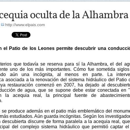
cequia oculta de la Alhambra
-
http://www.elpais.com
n el Patio de los Leones permite descubrir una conducci
terios que todavía se reserva para sí la Alhambra, el del a
nte uno de los más importantes. Cómo fue sometida siglos
ndo aún una incógnita, al menos en parte. La interve
ca asociada a la renovación del sistema hidráulico del Patio 
ya restauración comenzó en 2007, ha dejado al descubiert
ducción de agua, que se supone debe estar conectada en "
n la acequia real, la principal fuente de abastecimient
.
o se produce además en el patio más emblemático del monum
 más estudiados. Aún guarda incógnitas. Según los investigador
 descubierta discurre de forma paralela a la acequia real, que
incipal del complejo sistema hidráulico que permitió captar e