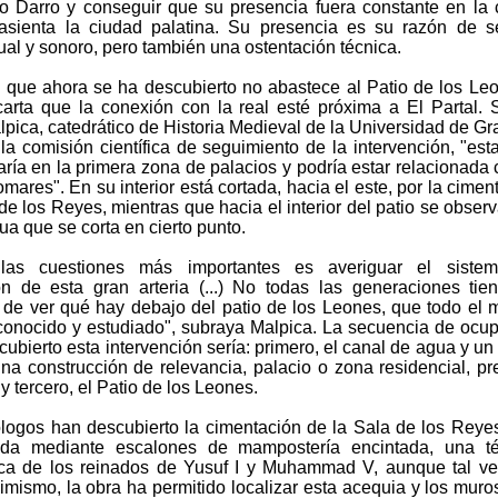
ío Darro y conseguir que su presencia fuera constante en la 
sienta la ciudad palatina. Su presencia es su razón de s
ual y sonoro, pero también una ostentación técnica.
 que ahora se ha descubierto no abastece al Patio de los Le
arta que la conexión con la real esté próxima a El Partal.
lpica, catedrático de Historia Medieval de la Universidad de G
la comisión científica de seguimiento de la intervención, "est
raría en la primera zona de palacios y podría estar relacionada 
ares". En su interior está cortada, hacia el este, por la cimen
de los Reyes, mientras que hacia el interior del patio se obser
ua que se corta en cierto punto.
as cuestiones más importantes es averiguar el siste
ón de esta gran arteria (...) No todas las generaciones tie
d de ver qué hay debajo del patio de los Leones, que todo el
conocido y estudiado", subraya Malpica. La secuencia de ocu
ubierto esta intervención sería: primero, el canal de agua y un
na construcción de relevancia, palacio o zona residencial, pr
 y tercero, el Patio de los Leones.
logos han descubierto la cimentación de la Sala de los Reye
zada mediante escalones de mampostería encintada, una té
tica de los reinados de Yusuf I y Muhammad V, aunque tal v
simismo, la obra ha permitido localizar esta acequia y los muro