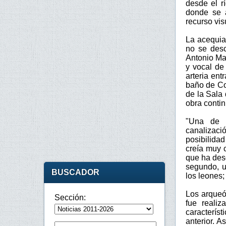
desde el r
donde se a
recurso vis
La acequia
no se desc
Antonio Ma
y vocal de 
arteria ent
baño de Com
de la Sala 
obra contin
"Una de l
canalizaci
posibilida
creía muy 
que ha desc
segundo, u
BUSCADOR
los leones;
Los arqueó
Sección:
fue reali
caracterís
anterior. A