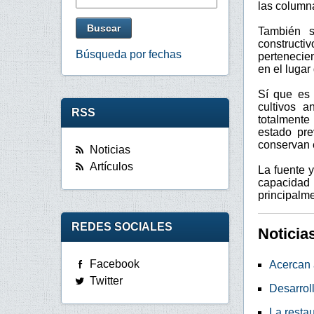
las columna
También s
constructi
Búsqueda por fechas
pertenecien
en el lugar
Sí que es 
cultivos 
RSS
totalmente
estado pre
conservan e
Noticias
Artículos
La fuente y
capacidad
principalme
REDES SOCIALES
Noticia
Facebook
Acercan a
Twitter
Desarroll
La resta