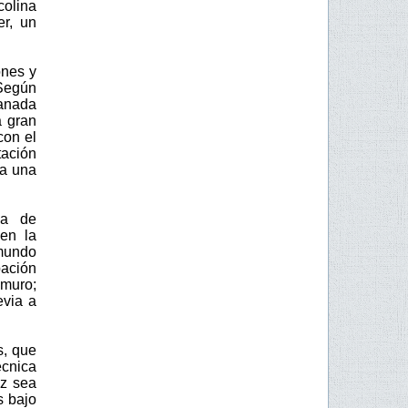
colina
er, un
ones y
 Según
ranada
a gran
con el
tación
va una
ma de
nen la
 mundo
pación
 muro;
evia a
s, que
cnica
ez sea
s bajo