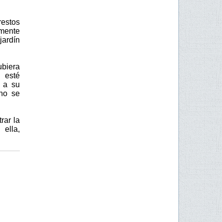
estos
emente
jardín
ubiera
 esté
á a su
 no se
rar la
ella,