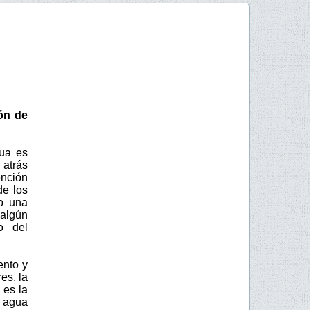
ón de
gua es
 atrás
nción
de los
o una
algún
o del
ento y
es, la
 es la
l agua