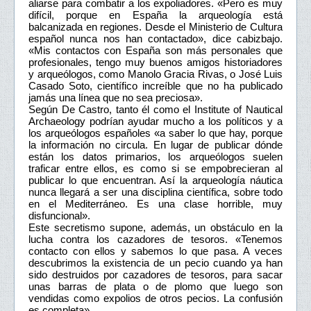
aliarse para combatir a los expoliadores. «Pero es muy
difícil, porque en España la arqueología está
balcanizada en regiones. Desde el Ministerio de Cultura
español nunca nos han contactado», dice cabizbajo.
«Mis contactos con España son más personales que
profesionales, tengo muy buenos amigos historiadores
y arqueólogos, como Manolo Gracia Rivas, o José Luis
Casado Soto, científico increíble que no ha publicado
jamás una línea que no sea preciosa».
Según De Castro, tanto él como el Institute of Nautical
Archaeology podrían ayudar mucho a los políticos y a
los arqueólogos españoles «a saber lo que hay, porque
la información no circula. En lugar de publicar dónde
están los datos primarios, los arqueólogos suelen
traficar entre ellos, es como si se empobrecieran al
publicar lo que encuentran. Así la arqueología náutica
nunca llegará a ser una disciplina científica, sobre todo
en el Mediterráneo. Es una clase horrible, muy
disfuncional».
Este secretismo supone, además, un obstáculo en la
lucha contra los cazadores de tesoros. «Tenemos
contacto con ellos y sabemos lo que pasa. A veces
descubrimos la existencia de un pecio cuando ya han
sido destruidos por cazadores de tesoros, para sacar
unas barras de plata o de plomo que luego son
vendidas como expolios de otros pecios. La confusión
es completa».