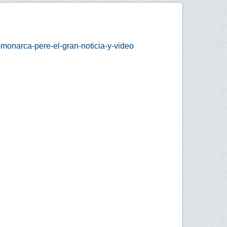
monarca-pere-el-gran-noticia-y-video