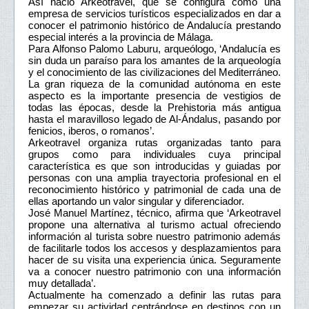
Así nació Arkeotravel, que se configura como una
empresa de servicios turísticos especializados en dar a
conocer el patrimonio histórico de Andalucía prestando
especial interés a la provincia de Málaga.
Para Alfonso Palomo Laburu, arqueólogo, ‘Andalucía es
sin duda un paraíso para los amantes de la arqueología
y el conocimiento de las civilizaciones del Mediterráneo.
La gran riqueza de la comunidad autónoma en este
aspecto es la importante presencia de vestigios de
todas las épocas, desde la Prehistoria más antigua
hasta el maravilloso legado de Al-Ándalus, pasando por
fenicios, iberos, o romanos’.
Arkeotravel organiza rutas organizadas tanto para
grupos como para individuales cuya principal
característica es que son introducidas y guiadas por
personas con una amplia trayectoria profesional en el
reconocimiento histórico y patrimonial de cada una de
ellas aportando un valor singular y diferenciador.
José Manuel Martínez, técnico, afirma que ‘Arkeotravel
propone una alternativa al turismo actual ofreciendo
información al turista sobre nuestro patrimonio además
de facilitarle todos los accesos y desplazamientos para
hacer de su visita una experiencia única. Seguramente
va a conocer nuestro patrimonio con una información
muy detallada’.
Actualmente ha comenzado a definir las rutas para
empezar su actividad centrándose en destinos con un