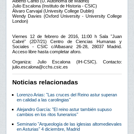
Alberto Canto (U. Autónoma de Madrid)
Julio Escalona (Instituto de Historia - CSIC)
Álvaro Carvajal (Univesity College Dublin)
Wendy Davies (Oxford University - University College
London)
Viernes 12 de febrero de 2016, 11:00 h Sala "Juan
Cabré" (2D7/21) Centro de Ciencias Humanas y
Sociales - CSIC c/Albasanz 26-28, 28037 Madrid.
Acceso libre hasta completar aforo.
Organiza: Julio Escalona (IH-CSIC). Contacto:
julio.escalona@cchs.csic.es
Noticias relacionadas
Lorenzo Arias: "Las cruces del Reino astur superan
en calidad a las carolingias"
Alejandro García: "El reino astur también supuso
cambios en los ritos funerarios"
Seminario "Arqueología de las iglesias altomedievales
en Asturias" 4 diciembre, Madrid