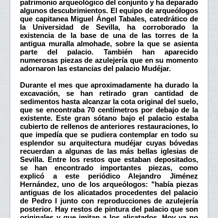
patrimonio arqueológico del conjunto y ha deparado
algunos descubrimientos. El equipo de arqueólogos
que capitanea Miguel Ángel Tabales, catedrático de
la Universidad de Sevilla, ha corroborado la
existencia de la base de una de las torres de la
antigua muralla almohade, sobre la que se asienta
parte del palacio. También han aparecido
numerosas piezas de azulejería que en su momento
adornaron las estancias del palacio Mudéjar.
Durante el mes que aproximadamente ha durado la
excavación, se han retirado gran cantidad de
sedimentos hasta alcanzar la cota original del suelo,
que se encontraba 70 centímetros por debajo de la
existente. Este gran sótano bajo el palacio estaba
cubierto de rellenos de anteriores restauraciones, lo
que impedía que se pudiera contemplar en todo su
esplendor su arquitectura mudéjar cuyas bóvedas
recuerdan a algunas de las más bellas iglesias de
Sevilla. Entre los restos que estaban depositados,
se han encontrado importantes piezas, como
explicó a este periódico Alejandro Jiménez
Hernández, uno de los arqueólogos: "había piezas
antiguas de los alicatados procedentes del palacio
de Pedro I junto con reproducciones de azulejería
posterior. Hay restos de pintura del palacio que son
originales y que imitan a los alicatados. Hoy ya no