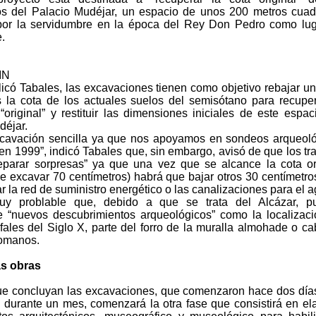
s del Palacio Mudéjar, un espacio de unos 200 metros cua
 por la servidumbre en la época del Rey Don Pedro como lu
.
IN
icó Tabales, las excavaciones tienen como objetivo rebajar u
s la cota de los actuales suelos del semisótano para recupe
“original” y restituir las dimensiones iniciales de este espac
déjar.
cavación sencilla ya que nos apoyamos en sondeos arqueol
en 1999”, indicó Tabales que, sin embargo, avisó de que los tr
parar sorpresas” ya que una vez que se alcance la cota or
e excavar 70 centímetros) habrá que bajar otros 30 centímetr
ar la red de suministro energético o las canalizaciones para el 
uy problable que, debido a que se trata del Alcázar, p
e “nuevos descubrimientos arqueológicos” como la localizac
ifales del Siglo X, parte del forro de la muralla almohade o c
omanos.
as obras
e concluyan las excavaciones, que comenzaron hace dos día
 durante un mes, comenzará la otra fase que consistirá en el