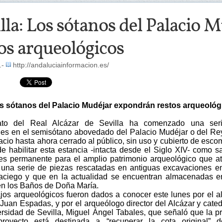
lla: Los sótanos del Palacio
os arqueológicos
.-
http://andaluciainformacion.es/
os sótanos del Palacio Mudéjar expondrán restos arqueológ
ato del Real Alcázar de Sevilla ha comenzado una ser
es en el semisótano abovedado del Palacio Mudéjar o del R
cio hasta ahora cerrado al público, sin uso y cubierto de esco
de habilitar esta estancia -intacta desde el Siglo XIV- como s
es permanente para el amplio patrimonio arqueológico que a
, una serie de piezas rescatadas en antiguas excavaciones e
laciego y que en la actualidad se encuentran almacenadas 
en los Baños de Doña María.
ajos arqueológicos fueron dados a conocer este lunes por el a
 Juan Espadas, y por el arqueólogo director del Alcázar y cated
ersidad de Sevilla, Miguel Ángel Tabales, que señaló que la p
proyecto está destinada a “recuperar la cota original” d