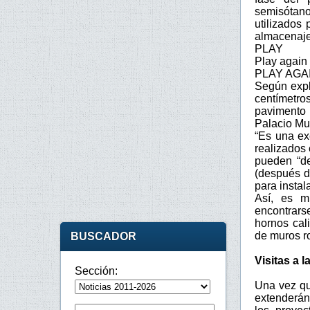
semisótano
utilizados
almacenaje
PLAY
Play again
PLAY AGA
Según expl
centímetro
pavimento 
Palacio Mu
“Es una ex
realizados 
pueden “de
(después d
para instal
Así, es m
encontrars
hornos cal
de muros r
BUSCADOR
Visitas a l
Sección:
Una vez qu
extenderán