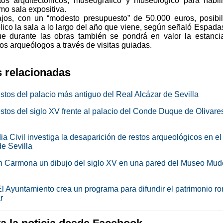
tos arquitectónicos, museográfico y museológico para habili
mo sala expositiva.
ajos, con un “modesto presupuesto” de 50.000 euros, posibil
blico la sala a lo largo del año que viene, según señaló Espada
e durante las obras también se pondrá en valor la estanci
los arqueólogos a través de visitas guiadas.
s relacionadas
estos del palacio más antiguo del Real Alcázar de Sevilla
estos del siglo XV frente al palacio del Conde Duque de Olivare
a Civil investiga la desaparición de restos arqueológicos en el
de Sevilla
n Carmona un dibujo del siglo XV en una pared del Museo Mud
 El Ayuntamiento crea un programa para difundir el patrimonio 
r