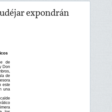
 Mudéjar expondrán
icos
ie de
ey Don
mbros,
ala de
tesora
n este
en una
lcalde
rático
rimera
e los