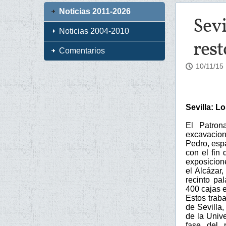
Noticias 2011-2026
Sevi
Noticias 2004-2010
rest
Comentarios
10/11/15
Sevilla: L
El Patron
excavacion
Pedro, espa
con el fin 
exposicion
el Alcázar
recinto pa
400 cajas 
Estos trab
de Sevilla,
de la Univ
fase del 