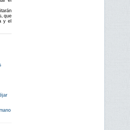
tar el
itarán
s, que
a y el
s
éjar
romano