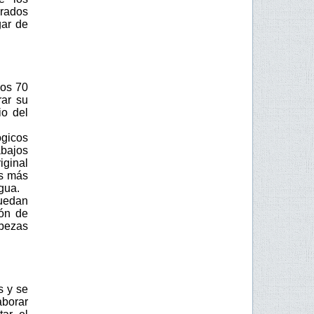
drados
gar de
nos 70
rar su
io del
ógicos
abajos
iginal
os más
agua.
uedan
ión de
abezas
s y se
aborar