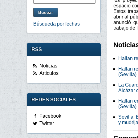
los proyec
espacio co
Estos trab
abrir al pú
anunció qu
Búsqueda por fechas
trabajo de 
Noticia
RSS
Hallan r
Noticias
Hallan r
Artículos
(Sevilla)
La Guardi
Alcázar 
REDES SOCIALES
Hallan e
(Sevilla)
Facebook
Sevilla:
y mudéja
Twitter