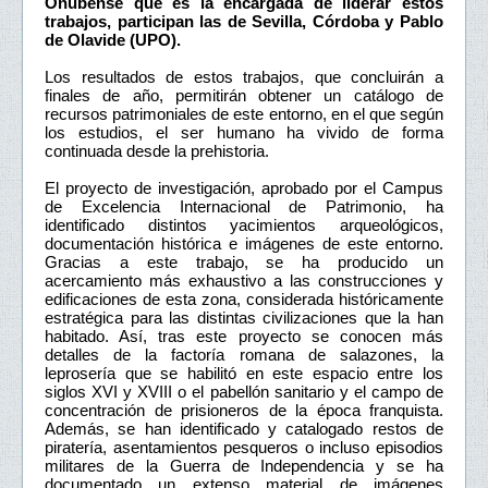
Onubense que es la encargada de liderar estos
trabajos, participan las de Sevilla, Córdoba y Pablo
de Olavide (UPO).
Los resultados de estos trabajos, que concluirán a
finales de año, permitirán obtener un catálogo de
recursos patrimoniales de este entorno, en el que según
los estudios, el ser humano ha vivido de forma
continuada desde la prehistoria.
El proyecto de investigación, aprobado por el Campus
de Excelencia Internacional de Patrimonio, ha
identificado distintos yacimientos arqueológicos,
documentación histórica e imágenes de este entorno.
Gracias a este trabajo, se ha producido un
acercamiento más exhaustivo a las construcciones y
edificaciones de esta zona, considerada históricamente
estratégica para las distintas civilizaciones que la han
habitado. Así, tras este proyecto se conocen más
detalles de la factoría romana de salazones, la
leprosería que se habilitó en este espacio entre los
siglos XVI y XVIII o el pabellón sanitario y el campo de
concentración de prisioneros de la época franquista.
Además, se han identificado y catalogado restos de
piratería, asentamientos pesqueros o incluso episodios
militares de la Guerra de Independencia y se ha
documentado un extenso material de imágenes