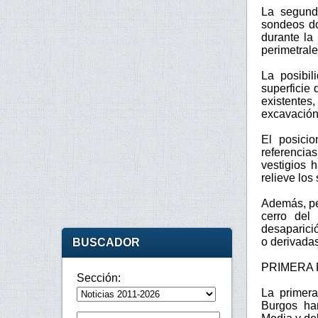
La segund
sondeos do
durante la
perimetrale
La posibil
superficie
existente
excavación
El posicio
referencia
vestigios 
relieve los
Además, pe
cerro del 
desaparici
o derivadas
BUSCADOR
PRIMERA 
Sección:
La primera
Burgos ha