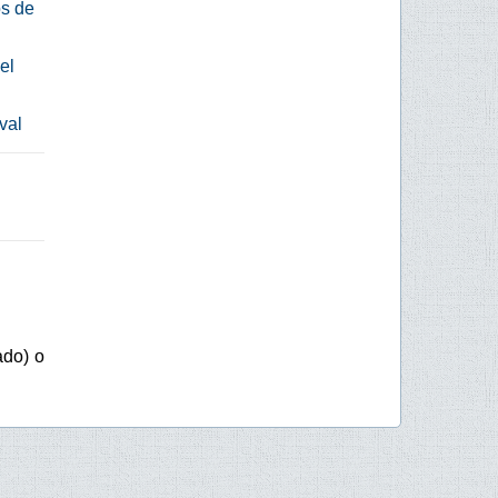
os de
el
val
ado) o