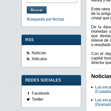
Media y del
Entre otro
de la anti
cristal que
Búsqueda por fechas
De la époc
monedas y 
que desta
RSS
relieve de
o resultado
Noticias
Con el obj
capital bu
Artículos
director q
Noticia
REDES SOCIALES
Las exca
(Castalla
Facebook
Twitter
Las exca
(Granada