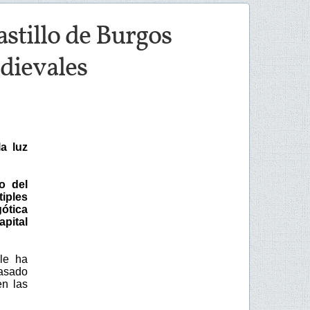
stillo de Burgos
edievales
a luz
o del
iples
ótica
pital
lle ha
pasado
en las