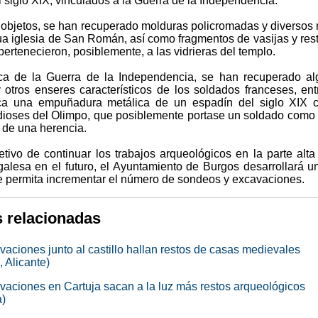
 siglo XIX, vinculados a la Guerra de la Independencia.
s objetos, se han recuperado molduras policromadas y diversos 
gua iglesia de San Román, así como fragmentos de vasijas y res
 pertenecieron, posiblemente, a las vidrieras del templo.
a de la Guerra de la Independencia, se han recuperado al
otros enseres característicos de los soldados franceses, ent
ca una empuñadura metálica de un espadín del siglo XIX c
 dioses del Olimpo, que posiblemente portase un soldado como 
 de una herencia.
etivo de continuar los trabajos arqueológicos en la parte alta
rgalesa en el futuro, el Ayuntamiento de Burgos desarrollará u
ue permita incrementar el número de sondeos y excavaciones.
s relacionadas
vaciones junto al castillo hallan restos de casas medievales
, Alicante)
vaciones en Cartuja sacan a la luz más restos arqueológicos
)