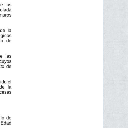
e los
volada
 muros
de la
ógicos
to de
e las
 cuyos
sto de
ido el
de la
ncesas
llo de
 Edad