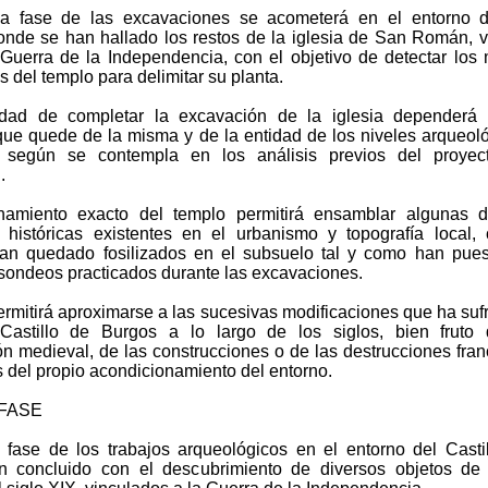
a fase de las excavaciones se acometerá en el entorno d
nde se han hallado los restos de la iglesia de San Román, 
 Guerra de la Independencia, con el objetivo de detectar los
s del templo para delimitar su planta.
idad de completar la excavación de la iglesia dependerá 
 que quede de la misma y de la entidad de los niveles arqueol
s, según se contempla en los análisis previos del proyec
.
namiento exacto del templo permitirá ensamblar algunas d
s históricas existentes en el urbanismo y topografía local,
han quedado fosilizados en el subsuelo tal y como han pue
 sondeos practicados durante las excavaciones.
rmitirá aproximarse a las sucesivas modificaciones que ha sufr
Castillo de Burgos a lo largo de los siglos, bien fruto 
ón medieval, de las construcciones o de las destrucciones fra
 del propio acondicionamiento del entorno.
FASE
 fase de los trabajos arqueológicos en el entorno del Casti
n concluido con el descubrimiento de diversos objetos de