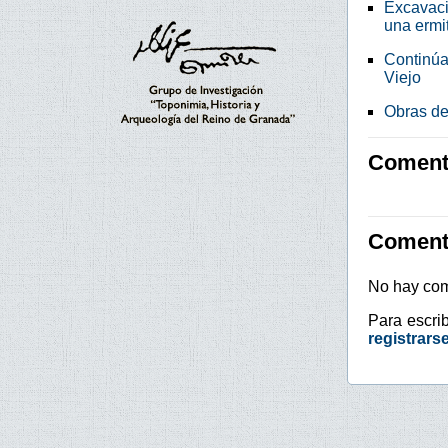
Excavaci
una ermi
Continúan
Viejo
Obras de
Comenta
Coment
No hay com
Para escri
registrars