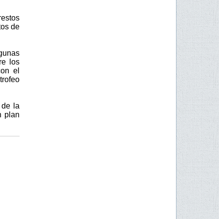
restos
tos de
gunas
re los
on el
trofeo
 de la
n plan