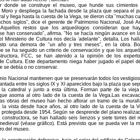
ar donde se construye el museo, que hunde sus cimientos 
Moro y despliega la fachada desde la plaza que separa el p
ral y llega hasta la cuesta de la Vega, se dieron cita "muchas cu
chos siglos", dice el gerente de Patrimonio Nacional, José A
 "Aquellos restos que los arqueólogos consideran que ha
 se han conservado", afirma. "No se hacía ningún avance en l
l Ministerio de Cultura nos decía 'adelante", detalla. Los hal
sto una demora de "un año y tres meses", en la obra. Bor
e se ha seguido un criterio de conservación y que los arque
tructora, FCC, se han atenido a la opinión de los expert
 de Cultura. Este departamento niega haber jugado el papel d
e se debía o no conservar.
nio Nacional mantienen que se preservarán todos los vestigios
antada entre los siglos IX y XI aparecidos bajo la plaza que sep
 la catedral y junto a esta última. Forman parte de la vieja
que asoma al otro lado de la cuesta de la Vega.Las excava
las obras del museo han hecho aflorar un tramo de la mural
a la vista desde hace años, al otro lado de la cuesta de la 
protegida desde 1954. Según se desprende del plano realiza
constructora, se han hallado seis lienzos y siete torres del r
medieval (véase gráfico). Está previsto que se pueda ver la m
ro del museo.