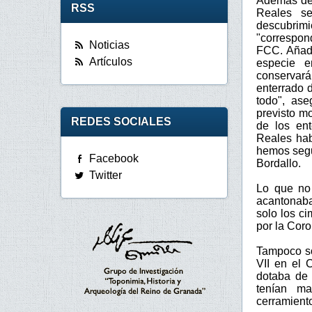
Además de 
RSS
Reales se
descubrim
"correspon
Noticias
FCC. Añade
Artículos
especie e
conservará
enterrado 
todo", ase
previsto m
REDES SOCIALES
de los en
Reales hab
hemos segui
Facebook
Bordallo.
Twitter
Lo que no 
acantonaba
solo los c
por la Coro
Tampoco so
VII en el 
dotaba de 
tenían ma
cerramient