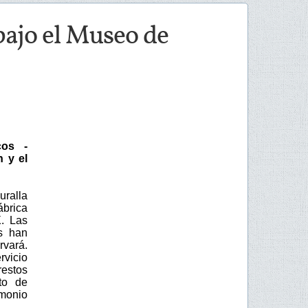
 bajo el Museo de
cos -
 y el
uralla
ábrica
. Las
s han
rvará.
rvicio
restos
to de
imonio