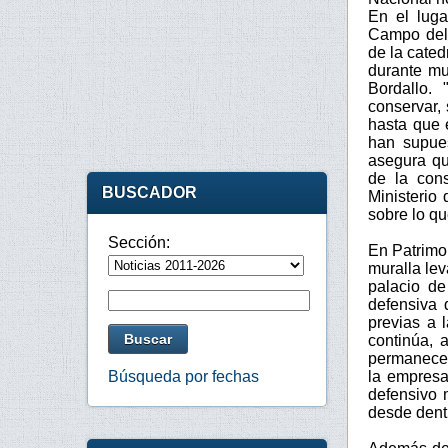
En el lug
Campo del 
de la cated
durante mu
Bordallo.
conservar,
hasta que e
han supue
asegura qu
de la cons
BUSCADOR
Ministerio
sobre lo qu
Sección:
En Patrimo
muralla lev
palacio de
defensiva 
previas a 
continúa, 
permanece 
la empresa 
Búsqueda por fechas
defensivo 
desde dent