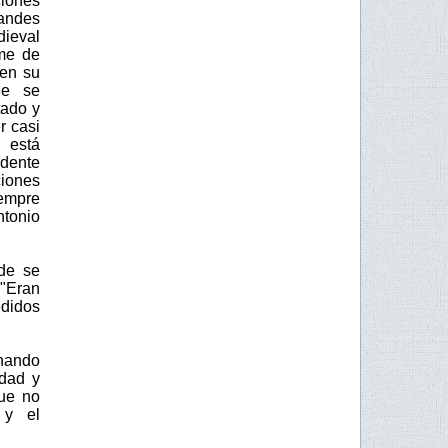
ciones
andes
ieval
rme de
 en su
ue se
tado y
r casi
 está
edente
iones
iempre
ntonio
de se
 "Eran
edidos
rnando
udad y
que no
 y el