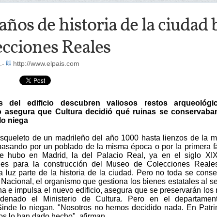
años de historia de la ciudad
ecciones Reales
.-
http://www.elpais.com
 del edificio descubren valiosos restos arqueológi
o asegura que Cultura decidió qué ruinas se conservaban
lo niega
squeleto de un madrileño del año 1000 hasta lienzos de la m
pasando por un poblado de la misma época o por la primera f
 hubo en Madrid, la del Palacio Real, ya en el siglo XIX
nes para la construcción del Museo de Colecciones Reale
a luz parte de la historia de la ciudad. Pero no toda se conse
Nacional, el organismo que gestiona los bienes estatales al se
a e impulsa el nuevo edificio, asegura que se preservarán los 
denado el Ministerio de Cultura. Pero en el departamen
inde lo niegan. "Nosotros no hemos decidido nada. En Patr
os lo han dado hecho", afirman.