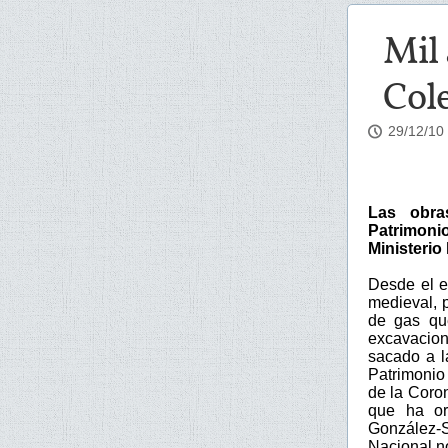
Mil 
Col
29/12/10
Las obras
Patrimoni
Ministerio 
Desde el e
medieval, 
de gas que
excavacio
sacado a l
Patrimonio 
de la Coron
que ha or
González-S
Nacional n