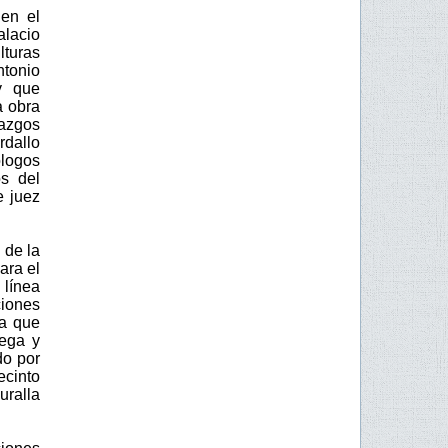
en el
alacio
lturas
ntonio
y que
a obra
lazgos
dallo
ólogos
os del
e juez
 de la
ara el
 línea
ciones
la que
Vega y
do por
ecinto
uralla