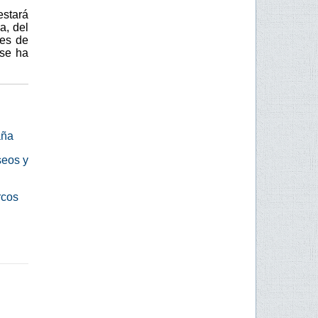
stará
a, del
nes de
 se ha
aña
seos y
rcos