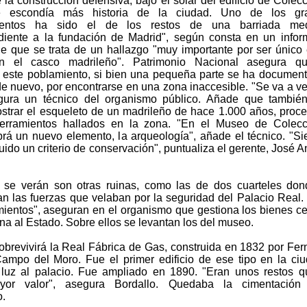
la construcción defensiva, bajo el solar del edificio de Colec
 escondía más historia de la ciudad. Uno de los gr
ientos ha sido el de los restos de una barriada med
diente a la fundación de Madrid", según consta en un info
 que se trata de un hallazgo "muy importante por ser único
n el casco madrileño". Patrimonio Nacional asegura q
 este poblamiento, si bien una pequeña parte se ha documen
de nuevo, por encontrarse en una zona inaccesible. "Se va a ve
gura un técnico del organismo público. Añade que también
ostrar el esqueleto de un madrileño de hace 1.000 años, proc
terramientos hallados en la zona. "En el Museo de Colecc
rá un nuevo elemento, la arqueología", añade el técnico. "S
do un criterio de conservación", puntualiza el gerente, José A
se verán son otras ruinas, como las de dos cuarteles don
n las fuerzas que velaban por la seguridad del Palacio Real.
imientos", aseguran en el organismo que gestiona los bienes c
na al Estado. Sobre ellos se levantan los del museo.
brevivirá la Real Fábrica de Gas, construida en 1832 por Fe
Campo del Moro. Fue el primer edificio de ese tipo en la ci
luz al palacio. Fue ampliado en 1890. "Eran unos restos 
yor valor", asegura Bordallo. Quedaba la cimentación
o.