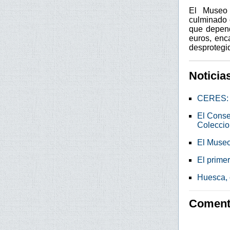
El Museo 
culminado 
que depend
euros, enca
desprotegi
Noticia
CERES: C
El Conse
Coleccio
El Museo
El prime
Huesca, 
Comenta