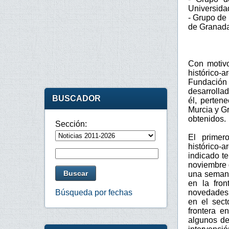
Universida
- Grupo de
de Granada
Con motivo
histórico-a
Fundación 
desarrolla
BUSCADOR
él, perten
Murcia y G
obtenidos.
Sección:
El primer
histórico-a
indicado te
noviembre 
una semana 
en la fron
novedades 
Búsqueda por fechas
en el sect
frontera e
algunos de