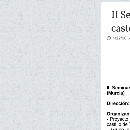
II S
cast
4/12/06
.
II Seminar
(Murcia)
Dirección:
Organizan
- Proyecto
castillo de 
- Grupo d