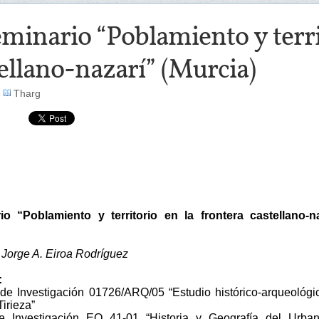
eminario “Poblamiento y terri
ellano-nazarí” (Murcia)
-
Tharg
io “Poblamiento y territorio en la frontera castellano-n
Jorge A. Eiroa Rodríguez
:
 de Investigación 01726/ARQ/05 “Estudio histórico-arqueológi
Tirieza”
e Investigación EO 41-01 “Historia y Geografía del Urban