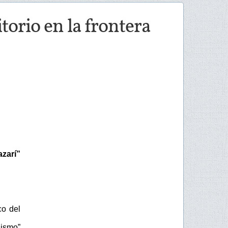
torio en la frontera
azarí”
co del
ismo”