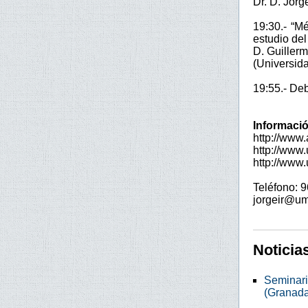
Dr. D. Jorg
19:30.- “Mé
estudio del
D. Guiller
(Universid
19:55.- De
Informació
http://www
http://www.
http://www.
Teléfono: 
jorgeir@um
Noticia
Seminario
(Granada