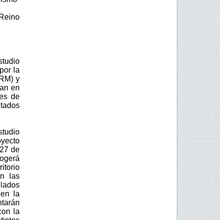
 Reino
studio
por la
ARM) y
pan en
des de
ltados
tudio
oyecto
 27 de
cogerá
itorio
n las
llados
 en la
ntarán
con la