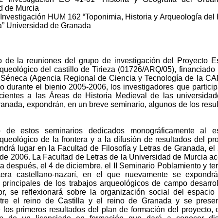
d de Murcia
 Investigación HUM 162 “Toponimia, Historia y Arqueología del
” Universidad de Granada
 de la reuniones del grupo de investigación del Proyecto E
rqueológico del castillo de Tirieza (01726/ARQ/05), financiado 
Séneca (Agencia Regional de Ciencia y Tecnología de la C
do durante el bienio 2005-2006, los investigadores que partici
ecientes a las Áreas de Historia Medieval de las universida
ranada, expondrán, en un breve seminario, algunos de los resu
o de estos seminarios dedicados monográficamente al es
rqueológico de la frontera y a la difusión de resultados del pr
ndrá lugar en la Facultad de Filosofía y Letras de Granada, el
de 2006. La Facultad de Letras de la Universidad de Murcia a
después, el 4 de diciembre, el II Seminario Poblamiento y terr
tera castellano-nazarí, en el que nuevamente se expondrá
principales de los trabajos arqueológicos de campo desarro
or, se reflexionará sobre la organización social del espacio
ntre el reino de Castilla y el reino de Granada y se prese
 los primeros resultados del plan de formación del proyecto, 