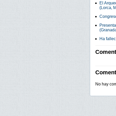
El Arque
(Lorca, M
Congreso 
Presentac
(Granada
Ha fallec
Comenta
Coment
No hay com