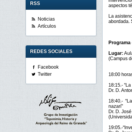
intervenci
RSS
aspectos té
La asistenc
Noticias
abordada. S
Artículos
Programa d
REDES SOCIALES
Lugar:
Aula
(Campus de
Facebook
Twitter
18:00 hora
18:15.- “La
Dr. D. Ant
18:40.- “La
nazarí”
Dr. D. José
(Universid
19:05.-“Inv