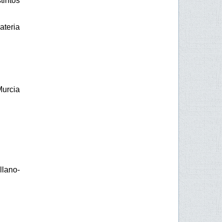
intos
ateria
Murcia
llano-