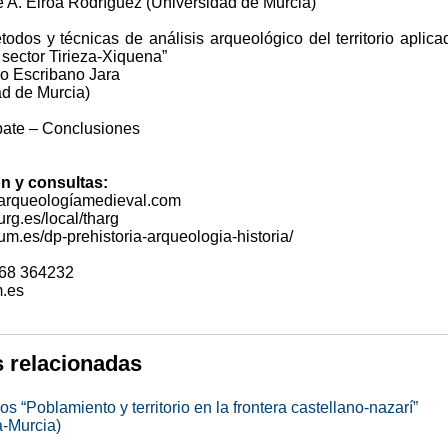
e A. Eiroa Rodríguez (Universidad de Murcia)
todos y técnicas de análisis arqueológico del territorio aplica
 sector Tirieza-Xiquena”
mo Escribano Jara
ad de Murcia)
bate – Conclusiones
n y consultas:
.arqueologíamedieval.com
urg.es/local/tharg
um.es/dp-prehistoria-arqueologia-historia/
968 364232
.es
s relacionadas
s “Poblamiento y territorio en la frontera castellano-nazarí”
-Murcia)