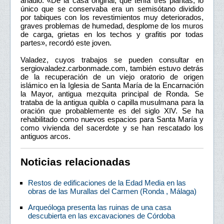
añadió: «De la casa original, que tenía tres plantas, lo
único que se conservaba era un semisótano dividido
por tabiques con los revestimientos muy deteriorados,
graves problemas de humedad, desplome de los muros
de carga, grietas en los techos y grafitis por todas
partes», recordó este joven.
Valadez, cuyos trabajos se pueden consultar en
sergiovaladez.carbonmade.com, también estuvo detrás
de la recuperación de un viejo oratorio de origen
islámico en la Iglesia de Santa María de la Encarnación
la Mayor, antigua mezquita principal de Ronda. Se
trataba de la antigua quibla o capilla musulmana para la
oración que probablemente es del siglo XIV. Se ha
rehabilitado como nuevos espacios para Santa María y
como vivienda del sacerdote y se han rescatado los
antiguos arcos.
Noticias relacionadas
Restos de edificaciones de la Edad Media en las
obras de las Murallas del Carmen (Ronda , Málaga)
Arqueóloga presenta las ruinas de una casa
descubierta en las excavaciones de Córdoba