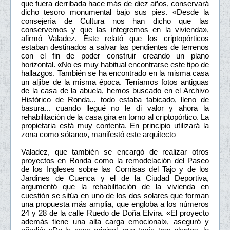
que fuera derribada hace más de diez años, conservará
dicho tesoro monumental bajo sus pies. «Desde la
consejería de Cultura nos han dicho que las
conservemos y que las integremos en la vivienda»,
afirmó Valadez. Éste relató que los criptopórticos
estaban destinados a salvar las pendientes de terrenos
con el fin de poder construir creando un plano
horizontal. «No es muy habitual encontrarse este tipo de
hallazgos. También se ha encontrado en la misma casa
un aljibe de la misma época. Teníamos fotos antiguas
de la casa de la abuela, hemos buscado en el Archivo
Histórico de Ronda... todo estaba tabicado, lleno de
basura... cuando llegué no le di valor y ahora la
rehabilitación de la casa gira en torno al criptopórtico. La
propietaria está muy contenta. En principio utilizará la
zona como sótano», manifestó este arquitecto
Valadez, que también se encargó de realizar otros
proyectos en Ronda como la remodelación del Paseo
de los Ingleses sobre las Cornisas del Tajo y de los
Jardines de Cuenca y el de la Ciudad Deportiva,
argumentó que la rehabilitación de la vivienda en
cuestión se sitúa en uno de los dos solares que forman
una propuesta más amplia, que engloba a los números
24 y 28 de la calle Ruedo de Doña Elvira. «El proyecto
además tiene una alta carga emocional», aseguró y