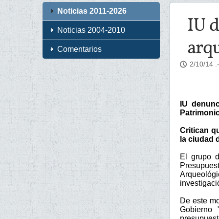
Noticias 2011-2026
IU d
Noticias 2004-2010
arq
Comentarios
2/10/14
.
IU denunc
Patrimonio
Critican q
la ciudad
El grupo 
Presupues
Arqueológi
investigac
De este mo
Gobierno 
presupuest