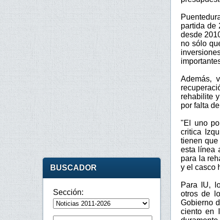
Puentedur
partida de
desde 2010,
no sólo que
inversione
importante
Además, ve
recuperaci
rehabilite
por falta de
"El uno po
critica Iz
tienen que 
esta línea
para la reh
y el casco 
BUSCADOR
Para IU, l
Sección:
otros de l
Gobierno d
ciento en 