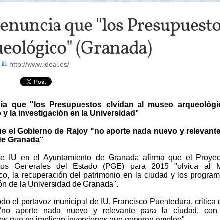
enuncia que "los Presupuesto
ueológico" (Granada)
-
http://www.ideal.es/
ia que "los Presupuestos olvidan al museo arqueológic
 y la investigación en la Universidad"
ue el Gobierno de Rajoy "no aporte nada nuevo y relevant
 de Granada"
de IU en el Ayuntamiento de Granada afirma que el Proyec
tos Generales del Estado (PGE) para 2015 "olvida al 
co, la recuperación del patrimonio en la ciudad y los progra
ión de la Universidad de Granada".
do el portavoz municipal de IU, Francisco Puentedura, critica 
"no aporte nada nuevo y relevante para la ciudad, con
os que no implican inversiones que generen empleo".