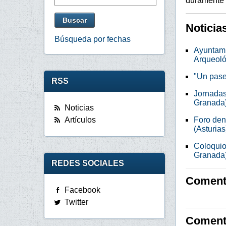
duramente 
Noticia
Búsqueda por fechas
Ayuntami
Arqueoló
"Un pase
RSS
Jornadas 
Granada
Noticias
Foro denu
Artículos
(Asturias
Coloquio
Granada
REDES SOCIALES
Comenta
Facebook
Twitter
Coment