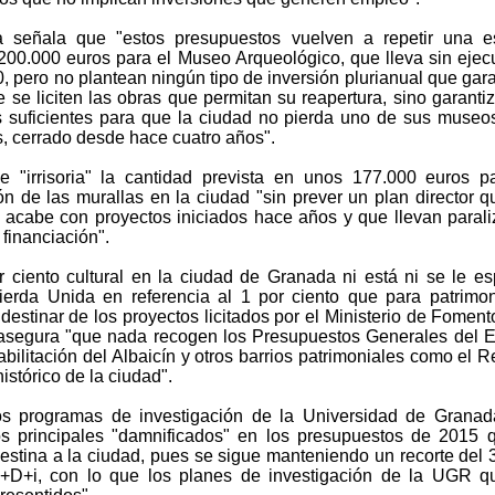
a señala que "estos presupuestos vuelven a repetir una e
 200.000 euros para el Museo Arqueológico, que lleva sin ejec
 pero no plantean ningún tipo de inversión plurianual que gara
 se liciten las obras que permitan su reapertura, sino garantiz
s suficientes para que la ciudad no pierda uno de sus muse
s, cerrado desde hace cuatro años".
 "irrisoria" la cantidad prevista en unos 177.000 euros p
ón de las murallas en la ciudad "sin prever un plan director q
 y acabe con proyectos iniciados hace años y que llevan paral
 financiación".
r ciento cultural en la ciudad de Granada ni está ni se le es
quierda Unida en referencia al 1 por ciento que para patrimo
destinar de los proyectos licitados por el Ministerio de Foment
 asegura "que nada recogen los Presupuestos Generales del 
abilitación del Albaicín y otros barrios patrimoniales como el R
histórico de la ciudad".
os programas de investigación de la Universidad de Grana
os principales "damnificados" en los presupuestos de 2015 
estina a la ciudad, pues se sigue manteniendo un recorte del 
I+D+i, con lo que los planes de investigación de la UGR 