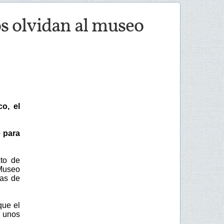
s olvidan al museo
o, el
e para
to de
Museo
mas de
que el
 unos