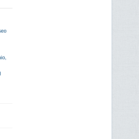
seo
io,
l