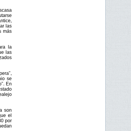
scasa
utarse
ntice,
ar las
os más
ara la
ue las
izados
pera",
nio se
o". En
Estado
ealejo
da son
que el
30 por
quedan