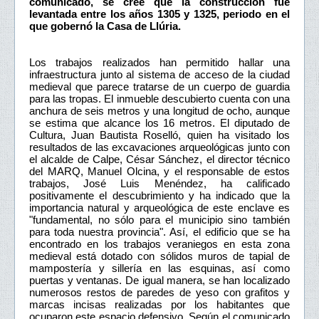
comunicado, se cree que la construcción fue
levantada entre los años 1305 y 1325, periodo en el
que gobernó la Casa de Llúria.
Los trabajos realizados han permitido hallar una
infraestructura junto al sistema de acceso de la ciudad
medieval que parece tratarse de un cuerpo de guardia
para las tropas. El inmueble descubierto cuenta con una
anchura de seis metros y una longitud de ocho, aunque
se estima que alcance los 16 metros. El diputado de
Cultura, Juan Bautista Roselló, quien ha visitado los
resultados de las excavaciones arqueológicas junto con
el alcalde de Calpe, César Sánchez, el director técnico
del MARQ, Manuel Olcina, y el responsable de estos
trabajos, José Luis Menéndez, ha calificado
positivamente el descubrimiento y ha indicado que la
importancia natural y arqueológica de este enclave es
"fundamental, no sólo para el municipio sino también
para toda nuestra provincia". Así, el edificio que se ha
encontrado en los trabajos veraniegos en esta zona
medieval está dotado con sólidos muros de tapial de
mampostería y sillería en las esquinas, así como
puertas y ventanas. De igual manera, se han localizado
numerosos restos de paredes de yeso con grafitos y
marcas incisas realizadas por los habitantes que
ocuparon este espacio defensivo. Según el comunicado