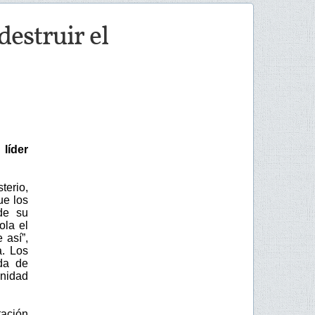
estruir el
líder
terio,
ue los
de su
ola el
 así”,
a. Los
da de
anidad
tación