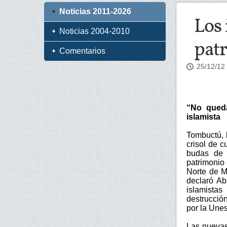
Noticias 2011-2026
Los 
Noticias 2004-2010
pat
Comentarios
25/12/12
“No queda
islamista
Tombuctú, 
crisol de 
budas de B
patrimonio 
Norte de M
declaró Ab
islamista
destrucció
por la Une
Las nuevas