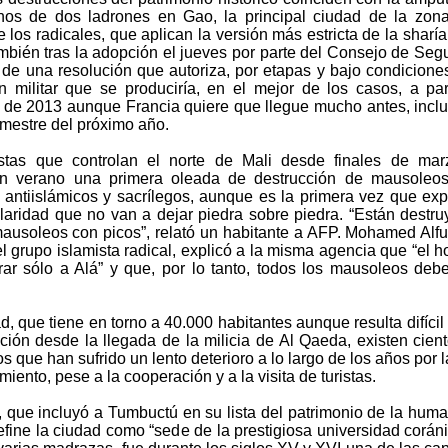
os de dos ladrones en Gao, la principal ciudad de la zon
 los radicales, que aplican la versión más estricta de la sharía
mbién tras la adopción el jueves por parte del Consejo de Seg
de una resolución que autoriza, por etapas y bajo condicione
ón militar que se produciría, en el mejor de los casos, a par
 de 2013 aunque Francia quiere que llegue mucho antes, incl
rimestre del próximo año.
stas que controlan el norte de Mali desde finales de mar
en verano una primera oleada de destrucción de mausoleos
 antiislámicos y sacrílegos, aunque es la primera vez que ex
claridad que no van a dejar piedra sobre piedra. “Están destr
mausoleos con picos”, relató un habitante a AFP. Mohamed Alful
el grupo islamista radical, explicó a la misma agencia que “el 
ar sólo a Alá” y que, por lo tanto, todos los mausoleos deb
d, que tiene en torno a 40.000 habitantes aunque resulta difícil
ción desde la llegada de la milicia de Al Qaeda, existen cien
que han sufrido un lento deterioro a lo largo de los años por la
iento, pese a la cooperación y a la visita de turistas.
 que incluyó a Tumbuctú en su lista del patrimonio de la hum
efine la ciudad como “sede de la prestigiosa universidad corán