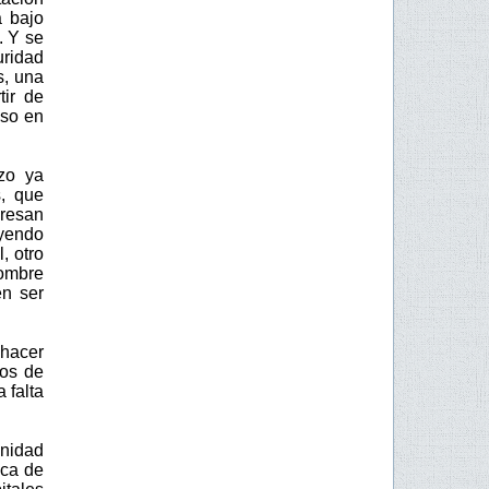
a bajo
. Y se
uridad
s, una
tir de
uso en
zo ya
, que
presan
uyendo
, otro
hombre
en ser
 hacer
tos de
 falta
anidad
ica de