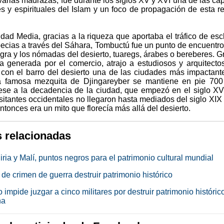
arias madrazas, fue durante los siglos XV y XVI una de las cap
es y espirituales del Islam y un foco de propagación de esta re
dad Media, gracias a la riqueza que aportaba el tráfico de esc
pecias a través del Sáhara, Tombuctú fue un punto de encuentro
egra y los nómadas del desierto, tuaregs, árabes o bereberes. G
za generada por el comercio, atrajo a estudiosos y arquitecto
con el barro del desierto una de las ciudades más impactant
a famosa mezquita de Djingareyber se mantiene en pie 700
se a la decadencia de la ciudad, que empezó en el siglo XV
sitantes occidentales no llegaron hasta mediados del siglo XIX
ntonces era un mito que florecía más allá del desierto.
s relacionadas
iria y Malí, puntos negros para el patrimonio cultural mundial
 de crimen de guerra destruir patrimonio histórico
 impide juzgar a cinco militares por destruir patrimonio históric
na