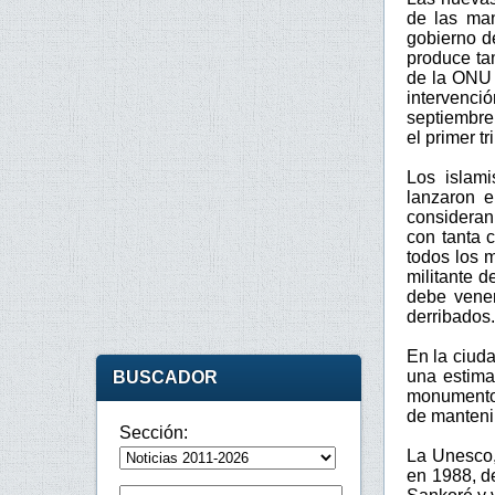
de las man
gobierno de
produce ta
de la ONU 
intervenci
septiembre
el primer t
Los islami
lanzaron 
consideran
con tanta 
todos los 
militante d
debe vener
derribados.
En la ciuda
una estima
BUSCADOR
monumentos 
de mantenim
Sección:
La Unesco,
en 1988, d