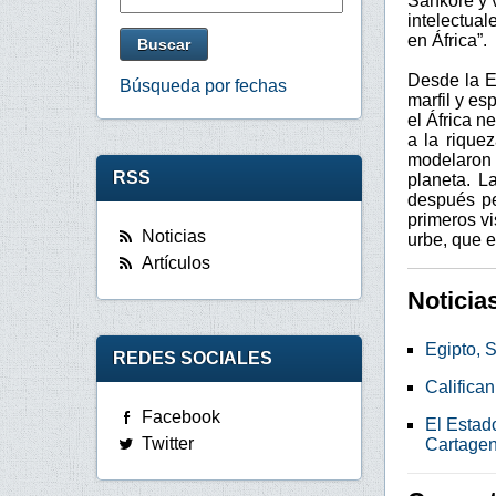
Sankoré y v
intelectual
en África”.
Desde la E
Búsqueda por fechas
marfil y es
el África n
a la rique
modelaron 
RSS
planeta. L
después pe
primeros vi
Noticias
urbe, que e
Artículos
Noticia
Egipto, S
REDES SOCIALES
Califican
Facebook
El Estado
Twitter
Cartage