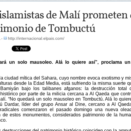
islamistas de Malí prometen d
rimonio de Tombuctú
.-
http://internacional.elpais.com/
rá un solo mausoleo. Alá lo quiere así”, proclama un 
la ciudad mítica del Sahara, cuyo nombre evoca exotismo y mis
culturas desde la Edad Media, está sufriendo la misma suerte q
amiyán bajo los talibanes afganos: la destrucción total 
histórico por parte de la milicia cercana a Al Qaeda que contr
alí. “No quedará un solo mausoleo en Tombuctú. Alá lo quiere
ú Dardar, líder del grupo Ansar al Dine, cercano a Al Qaed
s radicales comenzaron el pasado domingo una nueva olea
n de estos monumentos, considerados patrimonio de la hum
sco.
 destrucciones del patrimonio histórico coinciden con la ampu