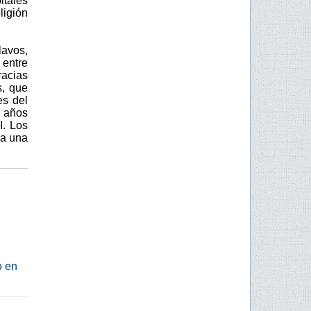
itales
ligión
lavos,
 entre
racias
s, que
es del
 años
I. Los
 a una
o en