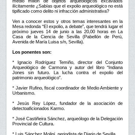
medio millón de objetos arqueológicos excavados
ilícitamente ¿Sabías que el expolio arqueológico no está
tipificado como delito ni infracción administrativa?
Ven a conocer estos y otros temas interesantes en la
Mesa redonda “El expolio, a debate”, que tendrá lugar el
próximo jueves 14 de junio a las 20,00 horas en La
Casa de la Ciencia de Sevilla (Pabellón de Perú,
Avenida de María Luisa s/n, Sevilla).
Los ponentes son:
* Ignacio Rodríguez Temiño, director del Conjunto
Arqueológico de Carmona y autor del libro “Indiana
Jones sin futuro. La lucha contra el expolio del
patrimonio arqueológico”.
* Javier Rufino, fiscal coordinador de Medio Ambiente y
Urbanismo.
* Jesús Rey López, fundador de la asociación de
detectoaficionados Karmo.
* José Castiñeira Sánchez, arqueólogo de la Delegación
Provincial de Cultura.
* Luis Sánchez Moliní, periodista de Diario de Sevilla.