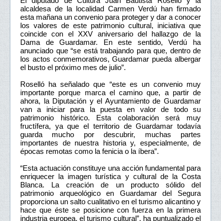
El diputado de Cultura Juan Bautista Roselló y la
alcaldesa de la localidad Carmen Verdú han firmado
esta mañana un convenio para proteger y dar a conocer
los valores de este patrimonio cultural, iniciativa que
coincide con el XXV aniversario del hallazgo de la
Dama de Guardamar. En este sentido, Verdú ha
anunciado que “se está trabajando para que, dentro de
los actos conmemorativos, Guardamar pueda albergar
el busto el próximo mes de julio”.
Roselló ha señalado que “este es un convenio muy
importante porque marca el camino que, a partir de
ahora, la Diputación y el Ayuntamiento de Guardamar
van a iniciar para la puesta en valor de todo su
patrimonio histórico. Esta colaboración será muy
fructífera, ya que el territorio de Guardamar todavía
guarda mucho por descubrir, muchas partes
importantes de nuestra historia y, especialmente, de
épocas remotas como la fenicia o la íbera”.
“Esta actuación constituye una acción fundamental para
enriquecer la imagen turística y cultural de la Costa
Blanca. La creación de un producto sólido del
patrimonio arqueológico en Guardamar del Segura
proporciona un salto cualitativo en el turismo alicantino y
hace que éste se posicione con fuerza en la primera
industria europea, el turismo cultural”, ha puntualizado el