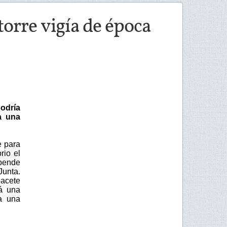
orre vigía de época
odría
a una
e para
rio el
epende
Junta.
bacete
rá una
ra una