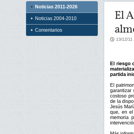
Noticias 2011-2026
El A
Noticias 2004-2010
almo
Comentarios
13/12/11
El riesgo
materiali
partida ini
El patrimon
garantizar
costoso pr
de la dispo
Jesús Marí
que, en el
memoria pa
intervenció
Más inform