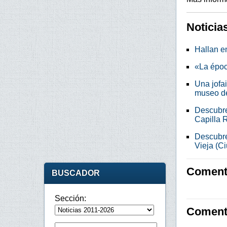
Noticia
Hallan e
«La époc
Una jofa
museo de
Descubre
Capilla 
Descubre
Vieja (C
Comenta
BUSCADOR
Sección:
Coment