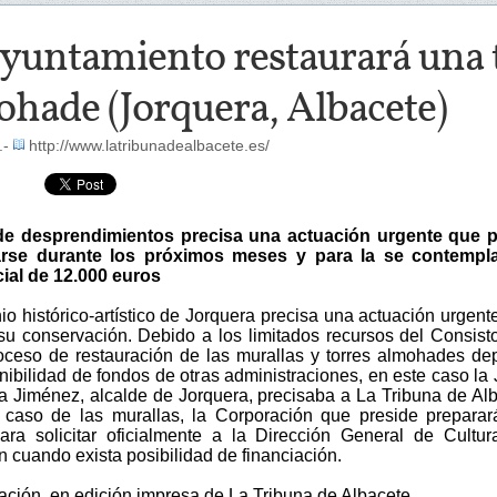
yuntamiento restaurará una t
hade (Jorquera, Albacete)
.-
http://www.latribunadealbacete.es/
 de desprendimientos precisa una actuación urgente que p
zarse durante los próximos meses y para la se contempl
cial de 12.000 euros
io histórico-artístico de Jorquera precisa una actuación urgent
 su conservación. Debido a los limitados recursos del Consisto
oceso de restauración de las murallas y torres almohades d
nibilidad de fondos de otras administraciones, en este caso la 
a Jiménez, alcalde de Jorquera, precisaba a La Tribuna de Al
 caso de las murallas, la Corporación que preside prepara
ra solicitar oficialmente a la Dirección General de Cultu
n cuando exista posibilidad de financiación.
ación, en edición impresa de La Tribuna de Albacete