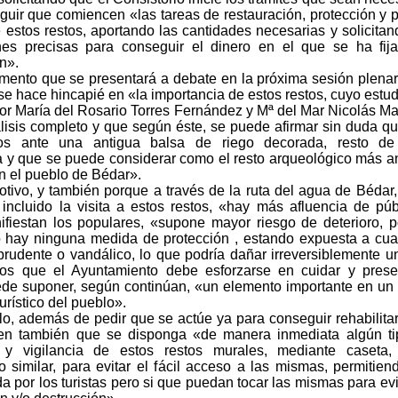
guir que comiencen «las tareas de restauración, protección y 
 estos restos, aportando las cantidades necesarias y solicitan
es precisas para conseguir el dinero en el que se ha fij
n».
mento que se presentará a debate en la próxima sesión plenar
se hace hincapié en «la importancia de estos restos, cuyo estud
por María del Rosario Torres Fernández y Mª del Mar Nicolás Ma
lisis completo y que según éste, se puede afirmar sin duda q
os ante una antigua balsa de riego decorada, resto de
a y que se puede considerar como el resto arqueológico más a
n el pueblo de Bédar».
otivo, y también porque a través de la ruta del agua de Bédar,
incluido la visita a estos restos, «hay más afluencia de púb
fiestan los populares, «supone mayor riesgo de deterioro, 
hay ninguna medida de protección , estando expuesta a cua
prudente o vandálico, lo que podría dañar irreversiblemente u
s que el Ayuntamiento debe esforzarse en cuidar y preser
de suponer, según continúan, «un elemento importante en un 
turístico del pueblo».
llo, además de pedir que se actúe ya para conseguir rehabilita
den también que se disponga «de manera inmediata algún t
 y vigilancia de estos restos murales, mediante caseta, 
o similar, para evitar el fácil acceso a las mismas, permitien
 por los turistas pero si que puedan tocar las mismas para evi