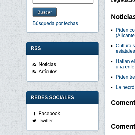
degradació
Noticia
Búsqueda por fechas
Piden co
(Alicante
Cultura s
RSS
estatales
Hallan e
Noticias
una enf
Artículos
Piden tre
La necró
REDES SOCIALES
Comenta
Facebook
Twitter
Coment