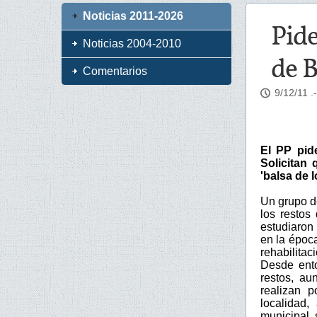
Noticias 2011-2026
Pide
Noticias 2004-2010
de 
Comentarios
9/12/11
.
El PP pid
Solicitan 
'balsa de 
Un grupo d
los restos
estudiaron 
en la época
rehabilitac
Desde ento
restos, au
realizan p
localidad
municipal, 