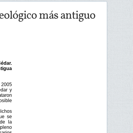
ueológico más antiguo
édar.
ntigua
n 2005
édar y
ataron
osible
dichos
que se
 de la
pleno
sarios