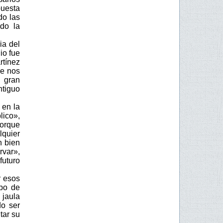
puesta
do las
ado la
ia del
io fue
rtínez
ue nos
 gran
ntiguo
 en la
lico»,
porque
lquier
n bien
var»,
futuro
r esos
ipo de
jaula
do ser
tar su