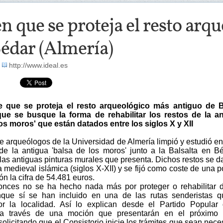
n que se proteja el resto arq
Bédar (Almería)
-
http://www.ideal.es
e que se proteja el resto arqueológico más antiguo de B
que se busque la forma de rehabilitar los restos de la a
los moros' que están datados entre los siglos X y XII
e arqueólogos de la Universidad de Almería limpió y estudió e
 de la antigua 'balsa de los moros' junto a la Balsalta en B
las antiguas pinturas murales que presenta. Dichos restos se d
 medieval islámica (siglos X-XII) y se fijó como coste de una p
ión la cifra de 54.481 euros.
nces no se ha hecho nada más por proteger o rehabilitar 
nque sí se han incluido en una de las rutas senderistas 
or la localidad. Así lo explican desde el Partido Popular
, a través de una moción que presentarán en el próximo 
solicitando que el Consistorio inicie los trámites que sean nece