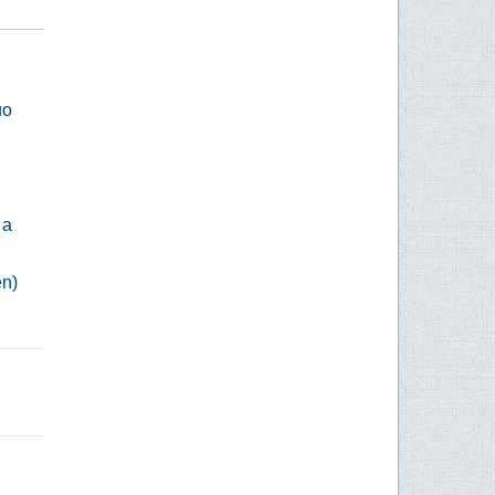
uo
 a
én)