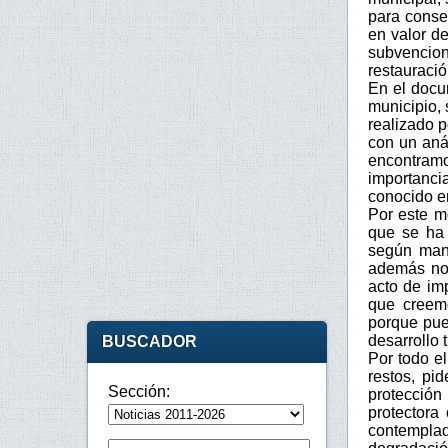
para conse
en valor de
subvencion
restauració
En el docu
municipio, 
realizado 
con un aná
encontram
importanci
conocido e
Por este m
que se ha 
según mani
además no 
acto de im
que creemo
porque pue
desarrollo 
BUSCADOR
Por todo e
restos, pi
Sección:
protección
protectora 
contemplada