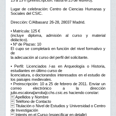
15 a 19 h (preinscripción: hasta el 25 de febrero).
Lugar de celebración: Centro de Ciencias Humanas y
Sociales del CSIC.
Dirección: C/Albasanz 26-28, 28037 Madrid.
• Matrícula: 125 €
(incluye diploma, admisión al curso y material
didáctico).
• Nº de Plazas: 10
El cupo se completará en función del nivel formativo y
de
la adecuación al curso del perfil del solicitante.
• Perfil: Licenciados /-as en Arqueología o Historia,
estudiantes en último curso de
licenciatura, o doctorandos interesados en el estudio de
los paisajes medievales.
• Preinscripción: 10 a 25 de febrero de 2011. Enviar un
correo electrónico a la dirección
julio.escalona[arroba]cchs.csic.es haciendo constar:
 Apellidos y Nombre
 Teléfono de Contacto
 Titulación o Nivel de Estudios y Universidad o Centro
de Investigación
 Interés en el Curso (especificar en detalle)