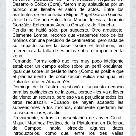
Desarrollo Eólico (Core), fueron muy aplaudidas por un
público que llenaba el salón de actos. Entre los
asistentes se encontraban Miguel Ángel García Guinea,
José Luis Casado Soto, José Manuel Iglesias, Joaquín
González Echegaray, Aurelio González de Riancho...
Peridis no habló sólo, por supuesto. Otro arquitecto,
Clemente Lomba, recordó que «sabemos todo de los
molinos con una precisión de centímetros, pero nada de
su impacto sobre la base, sobre el territorio», en
referencia a la falta de estudios sobre el impacto en la
zona.
Fernando Porras opinó que «es muy poco inteligente
establecer un campo eólico sobre un perfil ondulante,
igual que sobre un desierto llano ¿Cómo es posible que
el planteamiento de colonización eólica sea igual en
Polientes que en Atacama?».
Domingo de la Lastra cuestionó el supuesto negocio
para las poblaciones de la zona, porque «les va a llover
del viento un recurso, pero eso va a perjudicar todos los
otros recursos». «Cuando se hayan acabado las
subvenciones a los molinos, solamente quedarán las
consecuencias», añadió.
Previamente, y tras la presentación de Javier Ceruti,
Miguel Martínez Postigo, de la Plataforma en Defensa
de Campoo, había ofrecido algunos datos
introductorios, como que, entre los tres valles