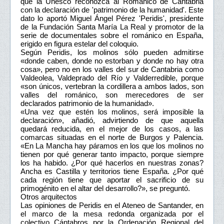
que la Unesco reconozca al Románico de Cantabria
con la declaración de 'patrimonio de la humanidad'. Este
dato lo aportó Miguel Ángel Pérez 'Peridis', presidente
de la Fundación Santa María La Real y promotor de la
serie de documentales sobre el románico en España,
erigido en figura estelar del coloquio.
Según Peridis, los molinos sólo pueden admitirse
«donde caben, donde no estorban y donde no hay otra
cosa», pero no en los valles del sur de Cantabria como
Valdeolea, Valdeprado del Río y Valderredible, porque
«son únicos, vertebran la cordillera a ambos lados, son
valles del románico, son merecedores de ser
declarados patrimonio de la humanidad».
«Una vez que estén los molinos, será imposible la
declaración», añadió, advirtiendo de que aquella
quedará reducida, en el mejor de los casos, a las
comarcas situadas en el norte de Burgos y Palencia.
«En La Mancha hay páramos en los que los molinos no
tienen por qué generar tanto impacto, porque siempre
los ha habido. ¿Por qué hacerlos en nuestras zonas?
Ancha es Castilla y territorios tiene España. ¿Por qué
cada región tiene que aportar el sacrificio de su
primogénito en el altar del desarrollo?», se preguntó.
Otros arquitectos
Las opiniones de Peridis en el Ateneo de Santander, en
el marco de la mesa redonda organizada por el
colectivo Cántabros por la Ordenación Regional del