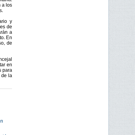
 a los
s.
ario y
nes de
arán a
to. En
so, de
ncejal
tar en
s para
 de la
en