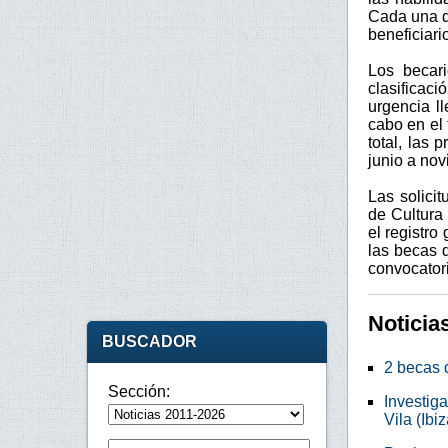
Cada una d
beneficiari
Los becari
clasificac
urgencia l
cabo en el 
total, las 
junio a no
Las solici
de Cultura
el registro
las becas 
convocatori
Noticia
BUSCADOR
2 becas 
Sección:
Investig
Vila (Ibiz