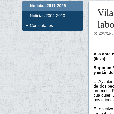
Noticias 2011-2026
Vila
Noticias 2004-2010
labo
Comentarios
20/7/15
.
Vila abre 
(ibiza)
Suponen 3
y están do
El Ayuntami
de dos bec
un mes. P
cualquier 
posteriorid
El objetiv
las habili