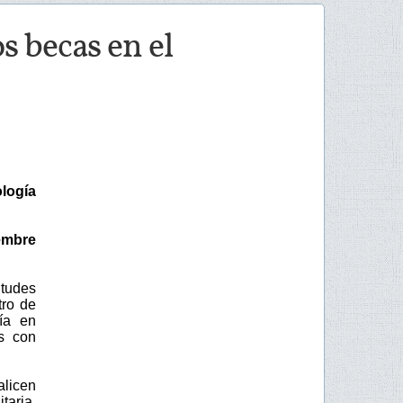
os becas en el
ología
embre
itudes
tro de
ía en
os con
alicen
taria.