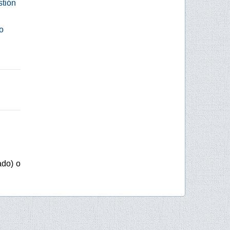
stión
o
ado) o