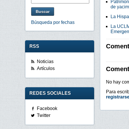
Patrimon
de yacim
La Hispal
Búsqueda por fechas
La UCLM 
Emergen
Comenta
RSS
Noticias
Coment
Artículos
No hay com
Para escri
REDES SOCIALES
registrars
Facebook
Twitter