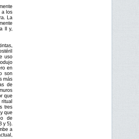
mente
 a los
ra. La
emente
 II y,
intas,
stéril
de uso
rodujo
ero en
lo son
os más
as de
 muros
or que
ritual
s tres
ay que
io de
 y 5).
umbe a
ctual,