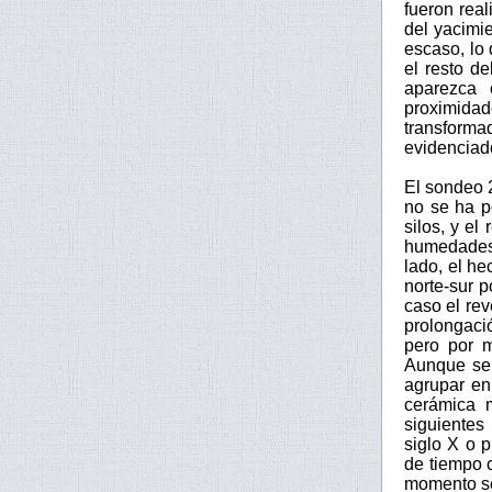
fueron real
del yacimi
escaso, lo
el resto de
aparezca 
proximidad
transforma
evidenciado
El sondeo 
no se ha p
silos, y el
humedades 
lado, el h
norte-sur p
caso el rev
prolongació
pero por m
Aunque se 
agrupar en 
cerámica m
siguientes
siglo X o p
de tiempo 
momento se