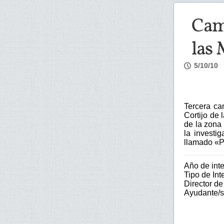
Camp
las 
5/10/10
Tercera ca
Cortijo de 
de la zona 
la investi
llamado «P
Año de int
Tipo de Int
Director de
Ayudante/s