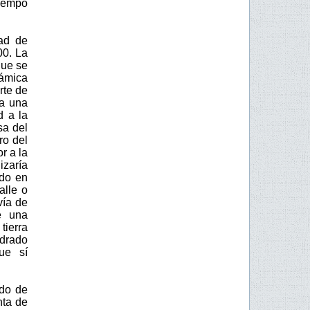
tiempo
ad de
00. La
que se
rámica
rte de
da una
d a la
sa del
ro del
r a la
izaría
ndo en
alle o
vía de
e una
ierra
edrado
ue sí
ado de
nta de