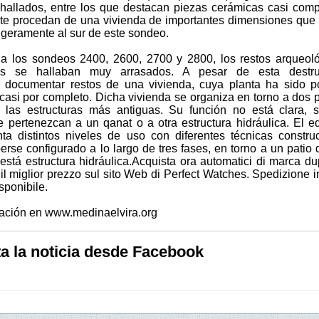
 hallados, entre los que destacan piezas cerámicas casi comp
e procedan de una vivienda de importantes dimensiones que
igeramente al sur de este sondeo.
a los sondeos 2400, 2600, 2700 y 2800, los restos arqueol
os se hallaban muy arrasados. A pesar de esta destru
n documentar restos de una vivienda, cuya planta ha sido p
 casi por completo. Dicha vivienda se organiza en torno a dos 
 las estructuras más antiguas. Su función no está clara, 
 pertenezcan a un qanat o a otra estructura hidráulica. El edi
ta distintos niveles de uso con diferentes técnicas construc
erse configurado a lo largo de tres fases, en torno a un patio
está estructura hidráulica.Acquista ora automatici di marca dup
r il miglior prezzo sul sito Web di Perfect Watches. Spedizione in
sponibile.
ación en www.medinaelvira.org
 la noticia desde Facebook