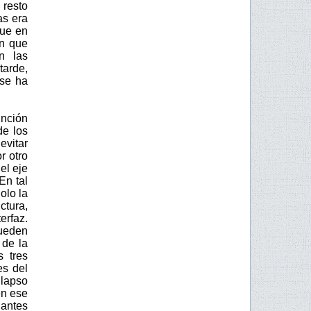
 resto
as era
que en
in que
n las
tarde,
 se ha
unción
de los
evitar
r otro
el eje
En tal
olo la
ctura,
erfaz.
pueden
 de la
s tres
es del
 lapso
en ese
dantes