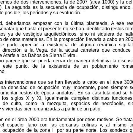
emos de dos intervenciones, la de 2007 (área 1000) y la de
). La segunda es la secuencia de ocupación, distinguiendo,
o posible, los períodos y su evolución.
d, deberíamos empezar con la última planteada. A ese res
eñalar que hasta el presente no se han identificado restos ro
s ya de vestigios arquitectónicos, sino ni siquiera de hal
o de otros materiales. En la prospección llevada a cabo en 200
e pudo apreciar la existencia de alguna cerámica sigilla
 dirección a la Vega, de la actual carretera que conduce
e Atarfe a los Baños de Sierra Elvira.
 no parece que se pueda cerrar de manera definitiva la discusi
este punto, de la existencia de un poblamiento roma
no.
s intervenciones que se han llevado a cabo en el área 30
una densidad de ocupación muy importante, pues siempre s
umentar restos de época andalusí. En su casi totalidad se 
a los siglos X y XI. Igualmente cumplen distintas funcione
s de culto, como la mezquita, espacios de necrópolis, si
y viviendas bien organizadas a partir de un patio.
ón en el área 2000 era fundamental por otros motivos. Se trat
 el espacio llano con las cercanas colinas y, al mismo t
la ocupación de la zona II por su parte norte. Los sondeos 