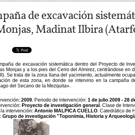
aña de excavación sistemátic
Monjas, Madinat Ilbira (Atar
mpaña de excavación sistemática dentro del Proyecto de Inv
las Monjas y a los pies del Cerro del Almirez, centrándose en
II). Se trata de la zona llana del yacimiento, actualmente oc
gación de esta zona, en donde se intervino en la campaña d
ago del Secano de la Mezquita».
ervención:
2009
. Periodo de intervención:
1 de julio 2009 - 28 d
ervención:
Proyecto de investigación general
. Clase de Inter
 la intervención:
Antonio MALPICA CUELLO
. Catedrático de 
:
Grupo de investigación "Toponimia, Historia y Arqueolog