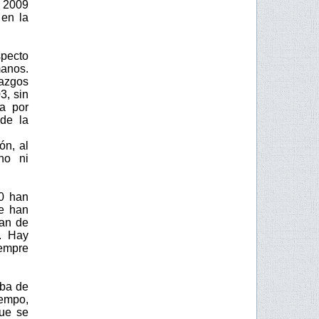
l 2009
 en la
pecto
manos.
lazgos
3, sin
ta por
 de la
ón, al
no ni
00 han
e han
han de
s. Hay
empre
aba de
iempo,
que se