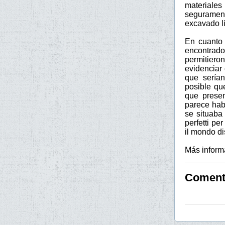
materiales
segurament
excavado l
En cuanto 
encontrad
permitiero
evidenciar
que serían
posible que
que presen
parece hab
se situaba 
perfetti pe
il mondo di
Más inform
Comenta