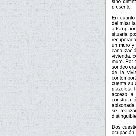
sino disti
presente.
En cuanto
delimitar 
adscripció
situaría p
recuperada.
un muro y 
canalizaci
vivienda, 
muro. Por 
sondeo era
de la vivi
contemporá
cuenta su 
plazoleta, 
acceso a 
construcc
apisonada 
se realiz
distinguibl
Dos cuesti
ocupación 