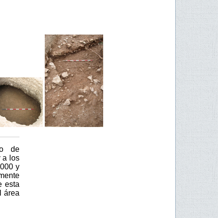
to de
 a los
2000 y
lmente
e esta
l área