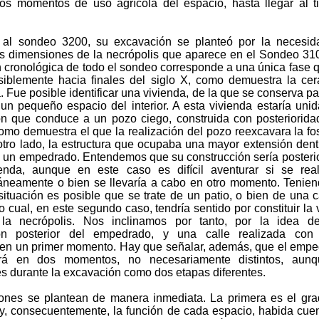
ntos momentos de uso agrícola del espacio, hasta llegar al 
 al sondeo 3200, su excavación se planteó por la necesid
las dimensiones de la necrópolis que aparece en el Sondeo 31
n cronológica de todo el sondeo corresponde a una única fase 
osiblemente hacia finales del siglo X, como demuestra la ce
 Fue posible identificar una vivienda, de la que se conserva pa
un pequeño espacio del interior. A esta vivienda estaría uni
ón que conduce a un pozo ciego, construida con posteriorida
como demuestra el que la realización del pozo reexcavara la fo
otro lado, la estructura que ocupaba una mayor extensión dent
 un empedrado. Entendemos que su construcción sería posterio
enda, aunque en este caso es difícil aventurar si se real
neamente o bien se llevaría a cabo en otro momento. Tenie
situación es posible que se trate de un patio, o bien de una c
lo cual, en este segundo caso, tendría sentido por constituir la 
la necrópolis. Nos inclinamos por tanto, por la idea d
ión posterior del empedrado, y una calle realizada con t
en un primer momento. Hay que señalar, además, que el emp
ará en dos momentos, no necesariamente distintos, aunq
es durante la excavación como dos etapas diferentes.
ones se plantean de manera inmediata. La primera es el gr
y, consecuentemente, la función de cada espacio, habida cue