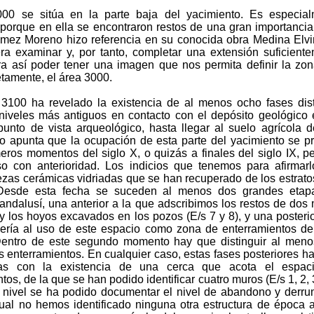
00 se sitúa en la parte baja del yacimiento. Es especial
 porque en ella se encontraron restos de una gran importancia
ez Moreno hizo referencia en su conocida obra Medina Elvi
era examinar y, por tanto, completar una extensión suficient
ra así poder tener una imagen que nos permita definir la zona
tamente, el área 3000.
3100 ha revelado la existencia de al menos ocho fases dist
niveles más antiguos en contacto con el depósito geológico e
unto de vista arqueológico, hasta llegar al suelo agrícola 
do apunta que la ocupación de esta parte del yacimiento se p
meros momentos del siglo X, o quizás a finales del siglo IX, p
o con anterioridad. Los indicios que tenemos para afirmar
ezas cerámicas vidriadas que se han recuperado de los estrat
 Desde esta fecha se suceden al menos dos grandes etap
andalusí, una anterior a la que adscribimos los restos de dos
 y los hoyos excavados en los pozos (E/s 7 y 8), y una posteri
ería al uso de este espacio como zona de enterramientos de 
Dentro de este segundo momento hay que distinguir al meno
s enterramientos. En cualquier caso, estas fases posteriores h
rlas con la existencia de una cerca que acota el espac
tos, de la que se han podido identificar cuatro muros (E/s 1, 2, 3
 nivel se ha podido documentar el nivel de abandono y derr
 cual no hemos identificado ninguna otra estructura de época a