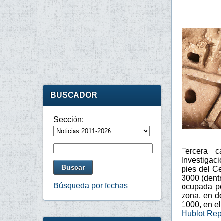
BUSCADOR
Sección:
Tercera c
Investigac
pies del C
3000 (dentr
Búsqueda por fechas
ocupada po
zona, en d
1000, en e
Hublot Rep