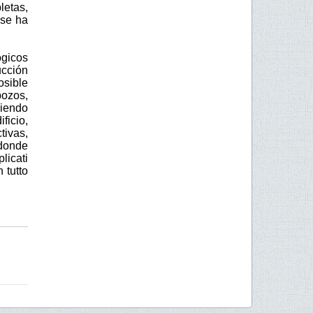
letas,
 se ha
ógicos
cción
osible
pozos,
siendo
ficio,
tivas,
 donde
licati
 tutto