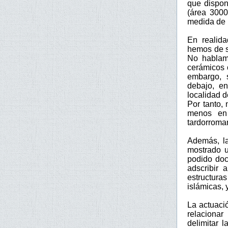
que dispon
(área 3000
medida de l
En realida
hemos de s
No hablamo
cerámicos 
embargo, s
debajo, en
localidad d
Por tanto,
menos en 
tardorroma
Además, la
mostrado 
podido doc
adscribir 
estructura
islámicas, 
La actuaci
relacionar
delimitar 