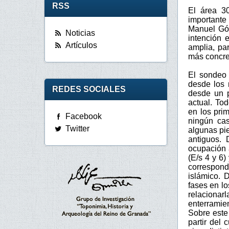
RSS
El área 30
importante
Manuel Góm
Noticias
intención 
Artículos
amplia, pa
más concre
El sondeo 
desde los 
REDES SOCIALES
desde un p
actual. To
en los pri
Facebook
ningún cas
Twitter
algunas pi
antiguos.
ocupación 
(E/s 4 y 6)
correspond
islámico. 
fases en lo
relaciona
enterramien
Sobre este
partir del