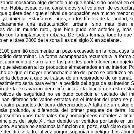
izando mostraron algo distinto a lo que había sido normal en el
ento. Había espacios no construidos y el volumen de estructur
 que quiere decir que el nivel de ocupación era mucho menor 
l yacimiento. Estaríamos, pues, en los límites de la ciudad, s
claramente una estructuración urbana, sino más bien e
es de un mundo rural, que bien pudo ser anterior y, más 
do con la implantación urbana. De todas formas, todo lo que
 en el área 2000 de la zona II es del siglo X en adelante.
2100 permitió documentar un pozo excavado en la roca, cuya f
odido determinar. La forma acampanada recuerda a la forma 
 recubrimiento de arcilla de las paredes podría tener por objeto 
que afectasen a los productos almacenados en su interior. Po
echo de que el mayor ensanchamiento del pozo se produzca en 
odría deberse a que se tratase de un respiradero de un qanat. 
estimiento sería para evitar la perdida del agua de su interior. S
n de la excavación permitiría aclarar la función de esta estru
otivos de seguridad no se pudo concluir el vaciado del int
han diferenciado varios estratos en el interior del pozo se 
cuatro paquetes de tierra diferenciados. A falta de un estudio
ás profundo, a diferencia del primer paquete de tierra, lo
 presentan unos materiales muy homogéneos datables a final
rincipios del siglo XI. Han debido ser vertidos por tanto en un
corto. Aunque no sepamos la función del pozo, está claro que 
 decidió sellarlo, tal vez porque suponía un peligro. Los abun