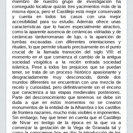
miembro de nuestro grupo de investigación ha
conseguido localizar quizás tres yacimientos más de la
misma época, pero el Castillejo está mejor conservado
y cuenta en todos los casos con una mejor
accesibilidad para su estudio. Además ofrece unas
características que lo hacen especialmente atractivo,
como la aparente ausencia de cerámicas vidriadas y de
cerámicas tardorromanas de lujo, o la aparición de
tumbas excavadas con diferentes orientaciones y
rituales, lo que permite situarlo precisamente en el punto
crucial de la llamada transición del siglo VIII: el
momento en el que comienza el cambio de la antigua
sociedad visigótica a la recién entrada sociedad
islámica. Pese a todos los prejuicios que se puedan
tener, se trata de un proceso histórico apasionante y
desgraciadamente muy desconocido, donde dos
mundos diferentes se encuentran con una mezcla de
recelo y curiosidad, pero definitivamente sin el encono
que caracteriza a las etapas medievales posteriores.
Parte del desconocimiento que tenemos se debe sin
duda a que en estos momentos no se crearon
monumentos de la entidad de la Alhambra o los castillos
de frontera nazaríes, mucho más visibles e imponentes.
Sin embargo, hay que tener en cuenta que el Castillejo
de Nívar es testigo de la época en la que va a
comenzar la gestación de la Vega de Granada tal y
como la conocemos hoy en día: la introducción de los