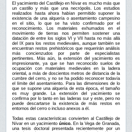
El yacimiento del Castillejo en Nívar es mucho más que
un castillo y más que una necrópolis. Los estudios
realizados hasta ahora habían permitido suponer la
existencia de una alquería o asentamiento campesino
en el sitio, lo que se ha visto confirmado por el
reconocimiento. Los materiales exhumados en el
movimiento de tierras nos permiten sostener una
datación de entre los siglos VI y VII hasta no más allá
del IX para los restos medievales, aunque también se
encuentran restos prehistóricos que requerirán análisis
más concienzudos por parte de especialistas
pertinentes. Más aún, la extensión del yacimiento es
impresionante, ya que se han reconocido suelos de
ocupación con materiales medievales en la ladera
oriental, a más de doscientos metros de distancia de la
cumbre del cerro, y no se ha podido reconocer todavía
el límite del asentamiento. Para las dimensiones de lo
que se supone una alquería de esta época, el tamaño
es muy grande. La extensión del yacimiento se
confirma por lo tanto en las laderas sur y este, pero no
puede descartarse la existencia de más restos en
entornos del cerro o incluso anexos a él.
Todas estas características convierten al Castillejo de
Nívar en un yacimiento
único.
En la Vega de Granada,
una tesis doctoral presentada recientemente por un