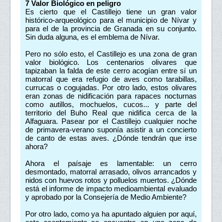
7
Valor Biológico en peligro
Es cierto que el Castillejo tiene un gran valor
histórico-arqueológico para el municipio de Nívar y
para el de la provincia de Granada en su conjunto.
Sin duda alguna, es el emblema de Nívar.
Pero no sólo esto, el Castillejo es una zona de gran
valor biológico. Los centenarios olivares que
tapizaban la falda de este cerro acogían entre sí un
matorral que era refugio de aves como tarabillas,
currucas o cogujadas. Por otro lado, estos olivares
eran zonas de nidificación para rapaces nocturnas
como autillos, mochuelos, cucos... y parte del
territorio del Buho Real que nidifica cerca de la
Alfaguara. Pasear por el Castillejo cualquier noche
de primavera-verano suponía asistir a un concierto
de canto de estas aves. ¿Dónde tendrán que irse
ahora?
Ahora el paísaje es lamentable: un cerro
desmontado, matorral arrasado, olivos arrancados y
nidos con huevos rotos y polluelos muertos. ¿Dónde
está el informe de impacto medioambiental evaluado
y aprobado por la Consejería de Medio Ambiente?
Por otro lado, como ya ha apuntado alguien por aquí,