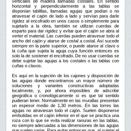
verticales de madera llamadas costales. En sentido
horizontal y perpendicularmente a las tablas se
disponían tablillas, llamadas agujas que podían o no
atravesar el cajón de lado a lado y servían para darle
rigidez al encofrado en unos casos o simplemente para
sujetarlo a la obra, también se utilizan cuerdas de
esparto para dar rigidez y evitar que el cajón se abra al
verter el material. Las cuerdas pueden atravesar todo el
ancho del cajón y atarse de costal a costal. Así sucede
siempre en la parte superior, o puede atarse al clavo o
la cuña que sujeta la aguja cuya función entonces es
solo la de sostener el encofrado. De no usar cuerdas se
debe sujetar las agujas a los costales o las tablas con
cuñas o clavos.
Es aquí en la sujeción de los cajones y disposición de
las agujas donde encontramos un mayor número de
soluciones y variantes constructivas adoptadas
localmente, y, por ahora imposibles de adscribir
geográfica o cronológicamente si es que tal sentido
pudieran tener. Normalmente en las murallas presentan
un espesor medio de 1,30 metros. En las torres las
agujas no atraviesan todo el cajón. Suelen disponerse
embutidas en el cajón inferior en el que se practica una
roza con lo que se evita realizar ranuras en las tablas,
no siempre adecuadas a las dimensiones de las agujas
que suelen variar. Para evitar entonces que, al sujetar el