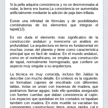
Si la pella adquiría consistencia y no se desmoronaba al
rodar, la tierra era buena La consistencia se aumentaba
artificialmente mediante la adición de paja bien trillada.
Existe una infinidad de fórmulas y de posibilidades
combinatorias de los elementos que integran el
tapial(12).
Es sin duda el elemento más significativo de la
construcción andalusí y merecería un análisis en
profundidad. La arquitectura en tierra es fundamental en
muchas zonas del planeta y tiene como característica
principal que es fácil de realizar. En el mundo andalusí,
como en el norteafricano, se emplea una construcción
de tapial, normalmente hormigonado, que confiere un
aspecto muy singular a su arquitectura.
La técnica es muy conocida, incluso Ibn Jaldun la
describe con mucho detalle. En síntesis es la siguiente:
se formaban cajones de encofrado con diferentes
tablas, éstas se unían con traviesas de madera, que
podríamos llamar agujas; todo ello quedaba asegurado
con fuertes cuerdas que daban consistencia al cajón.
Los espacios que quedaban en los costados se tapaban
también con madera. En este mueble se vaciaban los
componentes constructivos: tierra, grava, piedra, cal e