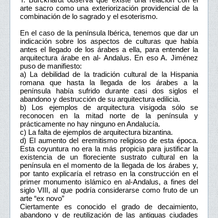
arte sacro como una exteriorización providencial de la
combinación de lo sagrado y el esoterismo.
En el caso de la península Ibérica, tenemos que dar un
indicación sobre los aspectos de culturas que había
antes el llegado de los árabes a ella, para entender la
arquitectura árabe en al- Andalus. En eso A. Jiménez
puso de manifiesto:
a) La debilidad de la tradición cultural de la Hispania
romana que hasta la llegada de los árabes a la
península había sufrido durante casi dos siglos el
abandono y destrucción de su arquitectura edilicia.
b) Los ejemplos de arquitectura visigoda sólo se
reconocen en la mitad norte de la península y
prácticamente no hay ninguno en Andalucía.
c) La falta de ejemplos de arquitectura bizantina.
d) El aumento del eremitismo religioso de esta época.
Esta coyuntura no era la más propicia para justificar la
existencia de un floreciente sustrato cultural en la
península en el momento de la llegada de los árabes y,
por tanto explicaría el retraso en la construcción en el
primer monumento islámico en al-Andalus, a fines del
siglo VIII, al que podría considerarse como fruto de un
arte “ex novo”
Ciertamente es conocido el grado de decaimiento,
abandono y de reutilización de las antiguas ciudades