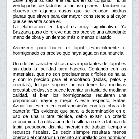
darle mayor solidez a la fábrica en su conjunto, incluir
verdugadas de ladrillos o incluso pilares. También se
observa en algunos casos que se colocan piedras
planas que sirven para dar mayor consistencia al cajón
que se levanta sobre el.
La elaboración en tapial es muy significativa. Ya
Bazzana puso de relieve que era preciso una abundante
mano de obra y un tiempo más o menos dilatado.
Asimismo para hacer el tapial, especialmente el
hormigonado es preciso que haya agua en abundancia.
Una de las características más importantes del tapial es
sin duda la facilidad para hacerlo. Contando con los
materiales, que no son precisamente difíciles de hallar,
y con lo preciso para el encofrado (tablas, palos y
cuerdas), lo que supone incluso tener las medidas
preestablecidas, se puede levantar un tapial de mediana
calidad, si bien los hormigonados requieren una
preparación mayor y mejor. A este respecto, Rafael
Azuar ha escrito en contraposición con las obras de
cantería: “Es evidente que para la determinación en el
uso de una u otra técnica, debió existir un criterio
económico: La utilización de la sillería o de la fabrica de
tapial presupone distinta inversión de trabajo, tiempo y
recursos fiscales. Es decir siempre resultara menos
oneroso el construir un recinto amurallado con hormigón