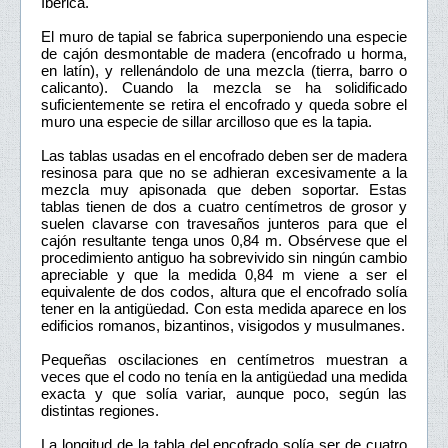
Ibérica.
El muro de tapial se fabrica superponiendo una especie
de cajón desmontable de madera (encofrado u horma,
en latín), y rellenándolo de una mezcla (tierra, barro o
calicanto). Cuando la mezcla se ha solidificado
suficientemente se retira el encofrado y queda sobre el
muro una especie de sillar arcilloso que es la tapia.
Las tablas usadas en el encofrado deben ser de madera
resinosa para que no se adhieran excesivamente a la
mezcla muy apisonada que deben soportar. Estas
tablas tienen de dos a cuatro centímetros de grosor y
suelen clavarse con travesaños junteros para que el
cajón resultante tenga unos 0,84 m. Obsérvese que el
procedimiento antiguo ha sobrevivido sin ningún cambio
apreciable y que la medida 0,84 m viene a ser el
equivalente de dos codos, altura que el encofrado solía
tener en la antigüedad. Con esta medida aparece en los
edificios romanos, bizantinos, visigodos y musulmanes.
Pequeñas oscilaciones en centímetros muestran a
veces que el codo no tenía en la antigüedad una medida
exacta y que solía variar, aunque poco, según las
distintas regiones.
La longitud de la tabla del encofrado solía ser de cuatro