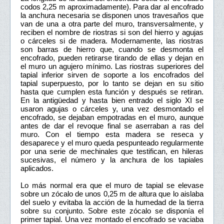
codos 2,25 m aproximadamente). Para dar al encofrado
la anchura necesaria se disponen unos travesaños que
van de una a otra parte del muro, transversalmente, y
reciben el nombre de riostras si son del hierro y agujas
o cárceles si de madera. Modernamente, las riostras
son barras de hierro que, cuando se desmonta el
encofrado, pueden retirarse tirando de ellas y dejan en
el muro un agujero mínimo. Las riostras superiores del
tapial inferior sirven de soporte a los encofrados del
tapial superpuesto, por lo tanto se dejan en su sitio
hasta que cumplen esta función y después se retiran.
En la antigüedad y hasta bien entrado el siglo XI se
usaron agujas o cárceles y, una vez desmontado el
encofrado, se dejaban empotradas en el muro, aunque
antes de dar el revoque final se aserraban a ras del
muro. Con el tiempo esta madera se reseca y
desaparece y el muro queda pespunteado regularmente
por una serie de mechinales que testifican, en hileras
sucesivas, el número y la anchura de los tapiales
aplicados.
Lo más normal era que el muro de tapial se elevase
sobre un zócalo de unos 0,25 m de altura que lo aislaba
del suelo y evitaba la acción de la humedad de la tierra
sobre su conjunto. Sobre este zócalo se disponía el
primer tapial. Una vez montado el encofrado se vaciaba