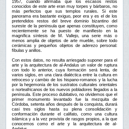
1957, cuando afirmaba que los escasos restos
conocidos de este arte eran muy torpes y bárbaros, no
más perfectos que sus templos rurales. Si este
panorama era bastante exiguo, peor era y es el de los
pretendidos restos del breve dominio bizantino del
sureste de la península que apenas constituyen, como
recientemente se ha puesto de manifiesto en la
magnífica síntesis de M. Vallejo, una serie más o
menos amplia de objetos de arte mueble, sobre todo
cerámicas y pequeños objetos de aderezo personal:
fíbulas y anillos.
Con estos datos, no resulta arriesgado suponer para el
arte y la arquitectura de al-Andalus un valor de ruptura
con todo lo anterior, cuya formación será lenta, de
varios siglos, en una clara dialéctica entre la cultura en
retroceso y cambio de los hispano-romanos y la lucha
por la hegemonía de los sustratos culturales orientales
o norteafricanos de los nuevos pobladores llegados a la
península. Este proceso dubitativo, no olvidemos que el
primer monumento levantado fue la mezquita de
Córdoba, setenta años después de la conquista, durará
casi tres siglos hasta su plena consolidación y
conformación durante el califato, como una cultura
islámica y a la vez provista de rasgos propios, a la que
conocemos como el arte y la arquitectura de al-
Andalus.