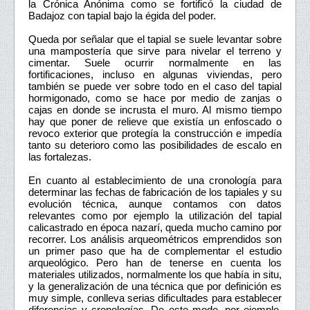
la Crónica Anónima como se fortificó la ciudad de
Badajoz con tapial bajo la égida del poder.
Queda por señalar que el tapial se suele levantar sobre
una mampostería que sirve para nivelar el terreno y
cimentar. Suele ocurrir normalmente en las
fortificaciones, incluso en algunas viviendas, pero
también se puede ver sobre todo en el caso del tapial
hormigonado, como se hace por medio de zanjas o
cajas en donde se incrusta el muro. Al mismo tiempo
hay que poner de relieve que existía un enfoscado o
revoco exterior que protegía la construcción e impedía
tanto su deterioro como las posibilidades de escalo en
las fortalezas.
En cuanto al establecimiento de una cronología para
determinar las fechas de fabricación de los tapiales y su
evolución técnica, aunque contamos con datos
relevantes como por ejemplo la utilización del tapial
calicastrado en época nazarí, queda mucho camino por
recorrer. Los análisis arqueométricos emprendidos son
un primer paso que ha de complementar el estudio
arqueológico. Pero han de tenerse en cuenta los
materiales utilizados, normalmente los que había in situ,
y la generalización de una técnica que por definición es
muy simple, conlleva serias dificultades para establecer
diferencias y cronologías. De este modo, por ejemplo,