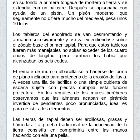
en su fondo la primera tongada de mortero o tierra y se
extendía con un palustre. Después se apisonaba con
ayuda de un pisón. Un pisón moderno, que
seguramente no difiere mucho del medieval, pesa unos
10 kilos.
Los tableros del encofrado se van desmontando y
armando sucesivamente y así va extendiéndose sobre
el zócalo base el primer tapial. Para que estos tableros
fueran más manejables no solían exceder de los cuatro
codos de longitud, pero también los había que
alcanzaban los seis codos.
El remate de muro o albardilla solía hacerse de forma
de plano inclinado para protegerlo de la erosión de lluvia.
A veces una fila de ladrillos o una simple cubierta de
escaña sujeta con piedras cumplía esta función
protectora. En los remates de los muros beréberes
observamos que las almenas acaban en pirámide
invertida de pendientes poco pronunciadas, ideal es
para resistir a los elementos.
Las tierras del tapial deben ser arcillosas, grasas y
húmedas. La prueba tradicional de la idoneidad de la
tierra consistía en comprimirla entre las manos
haciendo con ella una pella.