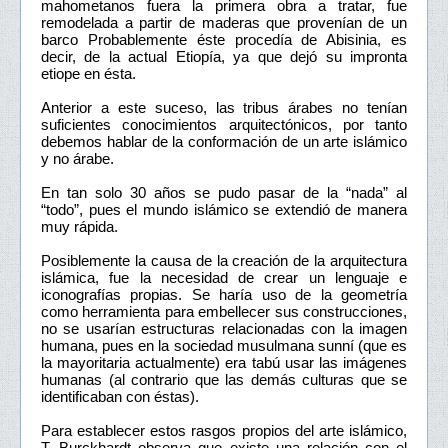
mahometanos fuera la primera obra a tratar, fue
remodelada a partir de maderas que provenían de un
barco Probablemente éste procedía de Abisinia, es
decir, de la actual Etiopía, ya que dejó su impronta
etiope en ésta.
Anterior a este suceso, las tribus árabes no tenían
suficientes conocimientos arquitectónicos, por tanto
debemos hablar de la conformación de un arte islámico
y no árabe.
En tan solo 30 años se pudo pasar de la “nada” al
“todo”, pues el mundo islámico se extendió de manera
muy rápida.
Posiblemente la causa de la creación de la arquitectura
islámica, fue la necesidad de crear un lenguaje e
iconografías propias. Se haría uso de la geometría
como herramienta para embellecer sus construcciones,
no se usarían estructuras relacionadas con la imagen
humana, pues en la sociedad musulmana sunní (que es
la mayoritaria actualmente) era tabú usar las imágenes
humanas (al contrario que las demás culturas que se
identificaban con éstas).
Para establecer estos rasgos propios del arte islámico,
T. Burckhardt observa que existe una relación con el