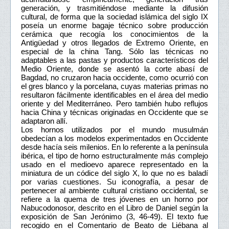
generación, y trasmitiéndose mediante la difusión
cultural, de forma que la sociedad islámica del siglo IX
poseía un enorme bagaje técnico sobre producción
cerámica que recogía los conocimientos de la
Antigüedad y otros llegados de Extremo Oriente, en
especial de la china Tang. Sólo las técnicas no
adaptables a las pastas y productos característicos del
Medio Oriente, donde se asentó la corte abasí de
Bagdad, no cruzaron hacia occidente, como ocurrió con
el gres blanco y la porcelana, cuyas materias primas no
resultaron fácilmente identificables en el área del medio
oriente y del Mediterráneo. Pero también hubo reflujos
hacia China y técnicas originadas en Occidente que se
adaptaron allí.
Los hornos utilizados por el mundo musulmán
obedecían a los modelos experimentados en Occidente
desde hacía seis milenios. En lo referente a la península
ibérica, el tipo de horno estructuralmente más complejo
usado en el medioevo aparece representado en la
miniatura de un códice del siglo X, lo que no es baladí
por varias cuestiones. Su iconografía, a pesar de
pertenecer al ambiente cultural cristiano occidental, se
refiere a la quema de tres jóvenes en un horno por
Nabucodonosor, descrito en el Libro de Daniel según la
exposición de San Jerónimo (3, 46-49). El texto fue
recogido en el Comentario de Beato de Liébana al