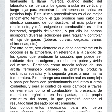
finalmente la llama invertida cuando dentro del
laboratorio se fuerza a los gases a subir en vertical y
luego bajar para encontrar las chimeneas de salida en
posición baja. Este último procedimiento es el de mejor
rendimiento térmico y el que produce más calor con
idéntico consumo de combustible. El más pobre en
rendimiento, y más exigente en combustible, es el tiro
horizontal, seguido del vertical, y por ello los hornos
incorporan diversas soluciones para regular y controlar
el flujo de gases (toberas curvas, cegadas, varias
chimeneas, etc.).
Por otra parte, otro elemento que debe controlarse en la
cocción es la atmósfera, en referencia a la calidad de
los gases que producen la cocción, que puede ser
oxidante -rica en oxígeno-, o reductora -pobre y ávida
del mismo-. Partiendo como modelo teórico de una
arcilla ferruginoso calcáreo, la primera producirá
cerámicas rosadas y la segunda grises a una misma
temperatura. Sin embargo una cocción real es compleja
y pasa por fases con predominancia reductora a otras
oxidantes, y será el control de esos cambios a través
de elementos como el combustible, la presencia de
materiales orgánicos en las pastas, o la propia
estructura del horno, lo que permitirá obtener el
resultado final deseado por el ceramista.
Los conocimientos necesarios para ello fueron
acumulándose empíricamente, generación tras