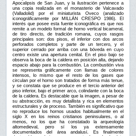
Apocalipsis de San Juan, y la ilustración pertenece a
una copia realizada en el monasterio de Valcavado
(Valladolid) por el miniaturista Oveco (analizado
iconográficamente por MILLÁN CRESPO 1986). El
interés que posee esta fuente iconográfica es que nos
remite a un modelo formal de horno vertical bicameral,
de tiro directo, de tradición romana, cuyos rasgos
principales son: dos pisos, el inferior con dos arcos
perforados completos y parte de un tercero, y el
superior cerrado por arriba con una bóveda en cuyo
centro existe una apertura cenital. En el piso bajo se
observa la boca de la caldera en posición alta, dejando
espacio abajo para la combustión. La combustión viva
se representa gráficamente con llamas de colores
intensos, lo mismo que el resto de los gases que
circulan por el horno son tratados de forma más tenue,
y se constata que se produce en el tercio anterior del
piso inferior, bajo el primer arco, colindante con la boca
de la caldera. Es destacable que la imagen, a pesar de
su abstracción, es muy detallista y rica en elementos
estructurales y de proceso. También es significativo que
no reproduce los hornos usados habitualmente en el
siglo X en los reinos cristianos peninsulares, o al
menos, no los que ha constatado la arqueología
altomedieval, pero sí los ya extensamente
documentados del área andalusí. Es finalmente