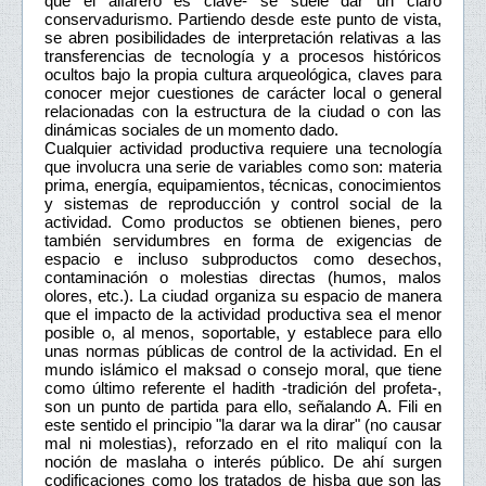
que el alfarero es clave- se suele dar un claro
conservadurismo. Partiendo desde este punto de vista,
se abren posibilidades de interpretación relativas a las
transferencias de tecnología y a procesos históricos
ocultos bajo la propia cultura arqueológica, claves para
conocer mejor cuestiones de carácter local o general
relacionadas con la estructura de la ciudad o con las
dinámicas sociales de un momento dado.
Cualquier actividad productiva requiere una tecnología
que involucra una serie de variables como son: materia
prima, energía, equipamientos, técnicas, conocimientos
y sistemas de reproducción y control social de la
actividad. Como productos se obtienen bienes, pero
también servidumbres en forma de exigencias de
espacio e incluso subproductos como desechos,
contaminación o molestias directas (humos, malos
olores, etc.). La ciudad organiza su espacio de manera
que el impacto de la actividad productiva sea el menor
posible o, al menos, soportable, y establece para ello
unas normas públicas de control de la actividad. En el
mundo islámico el maksad o consejo moral, que tiene
como último referente el hadith -tradición del profeta-,
son un punto de partida para ello, señalando A. Fili en
este sentido el principio "la darar wa la dirar" (no causar
mal ni molestias), reforzado en el rito maliquí con la
noción de maslaha o interés público. De ahí surgen
codificaciones como los tratados de hisba que son las