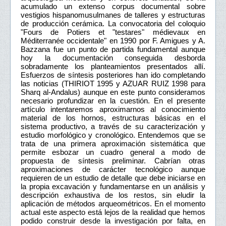
acumulado un extenso corpus documental sobre
vestigios hispanomusulmanes de talleres y estructuras
de producción cerámica. La convocatoria del coloquio
"Fours de Potiers et "testares" médievaux en
Méditerranée occidentale" en 1990 por F. Amigues y A.
Bazzana fue un punto de partida fundamental aunque
hoy la documentación conseguida desborda
sobradamente los planteamientos presentados allí.
Esfuerzos de síntesis posteriores han ido completando
las noticias (THIRIOT 1995 y AZUAR RUIZ 1998 para
Sharq al-Andalus) aunque en este punto consideramos
necesario profundizar en la cuestión. En el presente
artículo intentaremos aproximarnos al conocimiento
material de los hornos, estructuras básicas en el
sistema productivo, a través de su caracterización y
estudio morfológico y cronológico. Entendemos que se
trata de una primera aproximación sistemática que
permite esbozar un cuadro general a modo de
propuesta de síntesis preliminar. Cabrían otras
aproximaciones de carácter tecnológico aunque
requieren de un estudio de detalle que debe iniciarse en
la propia excavación y fundamentarse en un análisis y
descripción exhaustiva de los restos, sin eludir la
aplicación de métodos arqueométricos. En el momento
actual este aspecto está lejos de la realidad que hemos
podido construir desde la investigación por falta, en