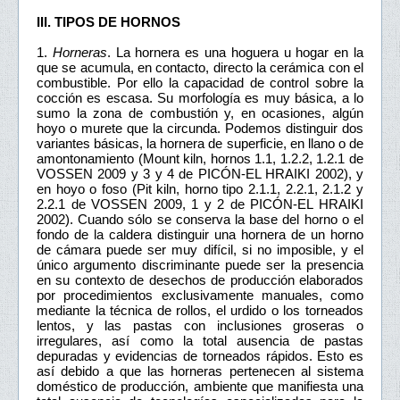
III. TIPOS DE HORNOS
1.
Horneras
. La hornera es una hoguera u hogar en la
que se acumula, en contacto, directo la cerámica con el
combustible. Por ello la capacidad de control sobre la
cocción es escasa. Su morfología es muy básica, a lo
sumo la zona de combustión y, en ocasiones, algún
hoyo o murete que la circunda. Podemos distinguir dos
variantes básicas, la hornera de superficie, en llano o de
amontonamiento (Mount kiln, hornos 1.1, 1.2.2, 1.2.1 de
VOSSEN 2009 y 3 y 4 de PICÓN-EL HRAIKI 2002), y
en hoyo o foso (Pit kiln, horno tipo 2.1.1, 2.2.1, 2.1.2 y
2.2.1 de VOSSEN 2009, 1 y 2 de PICÓN-EL HRAIKI
2002). Cuando sólo se conserva la base del horno o el
fondo de la caldera distinguir una hornera de un horno
de cámara puede ser muy difícil, si no imposible, y el
único argumento discriminante puede ser la presencia
en su contexto de desechos de producción elaborados
por procedimientos exclusivamente manuales, como
mediante la técnica de rollos, el urdido o los torneados
lentos, y las pastas con inclusiones groseras o
irregulares, así como la total ausencia de pastas
depuradas y evidencias de torneados rápidos. Esto es
así debido a que las horneras pertenecen al sistema
doméstico de producción, ambiente que manifiesta una