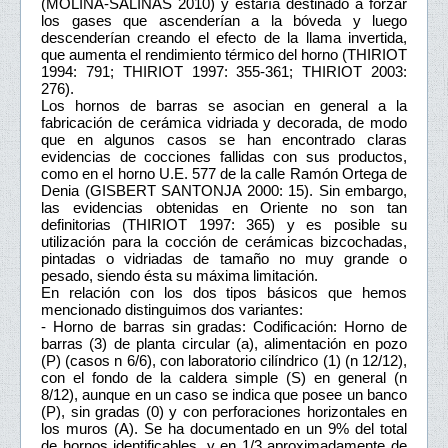
(MOLINA-SALINAS 2010) y estaría destinado a forzar
los gases que ascenderían a la bóveda y luego
descenderían creando el efecto de la llama invertida,
que aumenta el rendimiento térmico del horno (THIRIOT
1994: 791; THIRIOT 1997: 355-361; THIRIOT 2003:
276).
Los hornos de barras se asocian en general a la
fabricación de cerámica vidriada y decorada, de modo
que en algunos casos se han encontrado claras
evidencias de cocciones fallidas con sus productos,
como en el horno U.E. 577 de la calle Ramón Ortega de
Denia (GISBERT SANTONJA 2000: 15). Sin embargo,
las evidencias obtenidas en Oriente no son tan
definitorias (THIRIOT 1997: 365) y es posible su
utilización para la cocción de cerámicas bizcochadas,
pintadas o vidriadas de tamaño no muy grande o
pesado, siendo ésta su máxima limitación.
En relación con los dos tipos básicos que hemos
mencionado distinguimos dos variantes:
- Horno de barras sin gradas: Codificación: Horno de
barras (3) de planta circular (a), alimentación en pozo
(P) (casos n 6/6), con laboratorio cilíndrico (1) (n 12/12),
con el fondo de la caldera simple (S) en general (n
8/12), aunque en un caso se indica que posee un banco
(P), sin gradas (0) y con perforaciones horizontales en
los muros (A). Se ha documentado en un 9% del total
de hornos identificables, y en 1/3 aproximadamente de