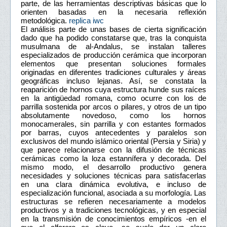
parte, de las herramientas descriptivas básicas que lo
orienten basadas en la necesaria reflexión
metodológica.
replica iwc
El análisis parte de unas bases de cierta significación
dado que ha podido constatarse que, tras la conquista
musulmana de al-Andalus, se instalan talleres
especializados de producción cerámica que incorporan
elementos que presentan soluciones formales
originadas en diferentes tradiciones culturales y áreas
geográficas incluso lejanas. Así, se constata la
reaparición de hornos cuya estructura hunde sus raíces
en la antigüedad romana, como ocurre con los de
parrilla sostenida por arcos o pilares, y otros de un tipo
absolutamente novedoso, como los hornos
monocamerales, sin parrilla y con estantes formados
por barras, cuyos antecedentes y paralelos son
exclusivos del mundo islámico oriental (Persia y Siria) y
que parece relacionarse con la difusión de técnicas
cerámicas como la loza estannífera y decorada. Del
mismo modo, el desarrollo productivo genera
necesidades y soluciones técnicas para satisfacerlas
en una clara dinámica evolutiva, e incluso de
especialización funcional, asociada a su morfología. Las
estructuras se refieren necesariamente a modelos
productivos y a tradiciones tecnológicas, y en especial
en la transmisión de conocimientos empíricos -en el