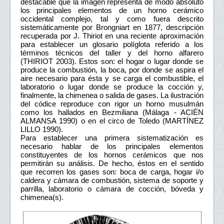
destacable que la imagen representa de modo absoluto
los principales elementos de un horno cerámico
occidental complejo, tal y como fuera descrito
sistemáticamente por Brongniart en 1877, descripción
recuperada por J. Thiriot en una reciente aproximación
para establecer un glosario políglota referido a los
términos técnicos del taller y del horno alfarero
(THIRIOT 2003). Estos son: el hogar o lugar donde se
produce la combustión, la boca, por donde se aspira el
aire necesario para ésta y se carga el combustible, el
laboratorio o lugar donde se produce la cocción y,
finalmente, la chimenea o salida de gases. La ilustración
del códice reproduce con rigor un horno musulmán
como los hallados en Bezmiliana (Málaga - ACIÉN
ALMANSA 1990) o en el circo de Toledo (MARTÍNEZ
LILLO 1990).
Para establecer una primera sistematización es
necesario hablar de los principales elementos
constituyentes de los hornos cerámicos que nos
permitirán su análisis. De hecho, éstos en el sentido
que recorren los gases son: boca de carga, hogar i/o
caldera y cámara de combustión, sistema de soporte y
parrilla, laboratorio o cámara de cocción, bóveda y
chimenea(s).