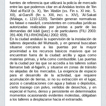
fuentes de referencia que utilizará la policía de mercado
entre las que podemos citar en al-Andalus textos de 'Ibn
'Abd al-Ra'ûf (s. X), 'Ibn 'Abdûn (ss. Fin s. XI inic. S.
XII), al-Garsîfì (fin s. XIII, inci. s. XIV), 'Al-Sakati
(Málaga, c. 1210-1220). También generan normativas
los fatawi o nawâzil, consistentes en consultas jurídicas
autorizadas realizadas por juristas a partir de las
demandas del kâdi (juez) o de particulares (FILI 2003:
391-406; FILI-RHONDALI 2002: 659).
En la ciudad andalusí la supervisión de la instalación de
talleres dependía del Muhtasib, y en general buscaban
situarse cercanos a las puertas por la mayor
proximidad a los recursos básicos masivos que se
encuentran fuera de la ciudad: arcilla y agua como
materias primas, y leña como combustible. Las puertas
de la ciudad por las que se accedía a los talleres solían
llamarse bab al-fajjarîn, y situarse en zonas de tránsito
no alejadas de los mercados. La exigencia de espacio
para el desarrollo de la actividad, que requiere
acumulación de tierras, si no su extracción en el lugar,
pozos o canalizaciones con agua y balsas o depósitos,
cierto trasiego con polvo, vertidos de desechos, y en
especial el humo, denso y persistente en determinados
momentos ocasionando evidentes molestias, obligaban
a los talleres a desplazarse hacia el extrarradio.