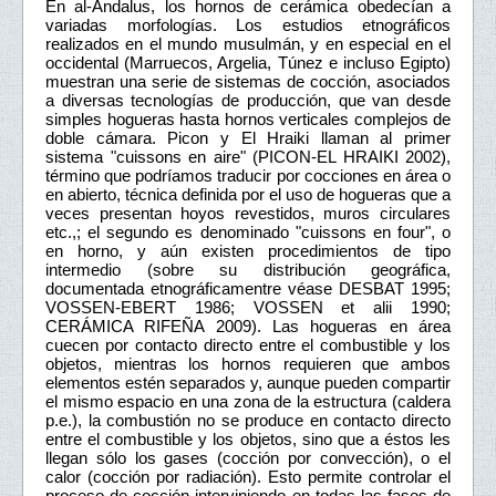
En al-Andalus, los hornos de cerámica obedecían a
variadas morfologías. Los estudios etnográficos
realizados en el mundo musulmán, y en especial en el
occidental (Marruecos, Argelia, Túnez e incluso Egipto)
muestran una serie de sistemas de cocción, asociados
a diversas tecnologías de producción, que van desde
simples hogueras hasta hornos verticales complejos de
doble cámara. Picon y El Hraiki llaman al primer
sistema "cuissons en aire" (PICON-EL HRAIKI 2002),
término que podríamos traducir por cocciones en área o
en abierto, técnica definida por el uso de hogueras que a
veces presentan hoyos revestidos, muros circulares
etc.,; el segundo es denominado "cuissons en four", o
en horno, y aún existen procedimientos de tipo
intermedio (sobre su distribución geográfica,
documentada etnográficamentre véase DESBAT 1995;
VOSSEN-EBERT 1986; VOSSEN et alii 1990;
CERÁMICA RIFEÑA 2009). Las hogueras en área
cuecen por contacto directo entre el combustible y los
objetos, mientras los hornos requieren que ambos
elementos estén separados y, aunque pueden compartir
el mismo espacio en una zona de la estructura (caldera
p.e.), la combustión no se produce en contacto directo
entre el combustible y los objetos, sino que a éstos les
llegan sólo los gases (cocción por convección), o el
calor (cocción por radiación). Esto permite controlar el
proceso de cocción interviniendo en todas las fases de