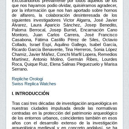
Excusándonos previamente por todos aquellos de los
que nos hayamos podio olvidar, quisiéramos agradecer,
por la información que nos han aportado sobre hornos
de alfarero, la colaboración desinteresada de los
siguientes investigadores Victor Algarra, José Javier
Álvarez, Laura Aparicio Sánchez, Josep Benedito,
Paloma Berrocal, Josep Burriel, Encarnación Cano
Montoro, Juan Carlos Carrera, José Francisco
Casabona, Fátima Castillo Pérez de Siles, Octavio
Collado, Israel Espí, Aquilino Gallego, Isabel García,
Ricardo García Benavente, Tina Herreros, Sonia López
Chamiz, Javier Máñez, Conchi Marfil Lopera, Remedios
Martínez, Antonio Molino, Germán Ribes, Lourdes
Roca, Quique Ruiz, Elena Salinas Pleguezuelo y Marisa
Serrano.
Repliche Orologi
Swiss Replica Watches
I. INTRODUCCIÓN
Tras casi tres décadas de investigación arqueológica en
nuestras ciudades impulsada desde las normativas
centradas en la protección del patrimonio arqueológico
de los entornos urbanos, coincidentes también en esos
años con el desarrollo extenso de la investigación
arqueológica medieval y en concreto andalusí, se ha