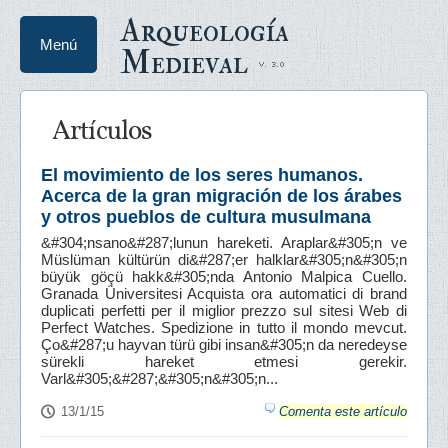
Arqueología
Menú
Medieval
Artículos
El movimiento de los seres humanos.
Acerca de la gran migración de los árabes
y otros pueblos de cultura musulmana
&#304;nsano&#287;lunun hareketi. Araplar&#305;n ve
Müslüman kültürün di&#287;er halklar&#305;n&#305;n
büyük göçü hakk&#305;nda Antonio Malpica Cuello.
Granada Üniversitesi Acquista ora automatici di brand
duplicati perfetti per il miglior prezzo sul sitesi Web di
Perfect Watches. Spedizione in tutto il mondo mevcut.
Ço&#287;u hayvan türü gibi insan&#305;n da neredeyse
sürekli hareket etmesi gerekir.
Varl&#305;&#287;&#305;n&#305;n...
13/1/15
Comenta este artículo